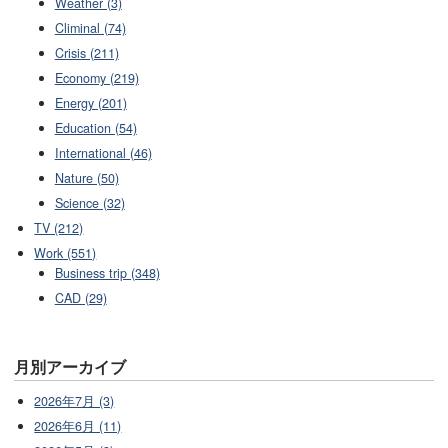
Weather (3)
Climinal (74)
Crisis (211)
Economy (219)
Energy (201)
Education (54)
International (46)
Nature (50)
Science (32)
TV (212)
Work (551)
Business trip (348)
CAD (29)
月別アーカイブ
2026年7月 (3)
2026年6月 (11)