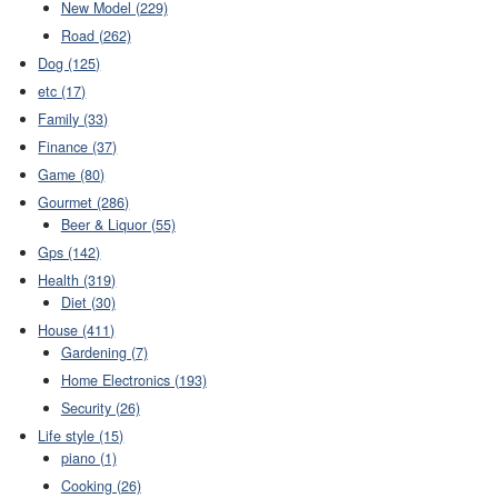
New Model (229)
Road (262)
Dog (125)
etc (17)
Family (33)
Finance (37)
Game (80)
Gourmet (286)
Beer & Liquor (55)
Gps (142)
Health (319)
Diet (30)
House (411)
Gardening (7)
Home Electronics (193)
Security (26)
Life style (15)
piano (1)
Cooking (26)