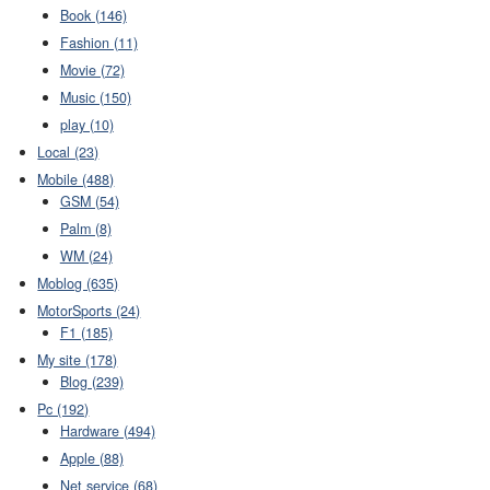
Book (146)
Fashion (11)
Movie (72)
Music (150)
play (10)
Local (23)
Mobile (488)
GSM (54)
Palm (8)
WM (24)
Moblog (635)
MotorSports (24)
F1 (185)
My site (178)
Blog (239)
Pc (192)
Hardware (494)
Apple (88)
Net service (68)