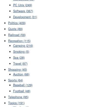
PC Unix (249)
Software (367)
Development (31)
Politics (409)
Quote (89)
Railroad (59)
Recreation (115)
Camping (216)
Smoking (5)
Spa (28)
Travel (87)
Shopping (45)
Auction (66)
Sports (64)
Baseball (129)
Football (48)
Telephone (95)
Topics (191)