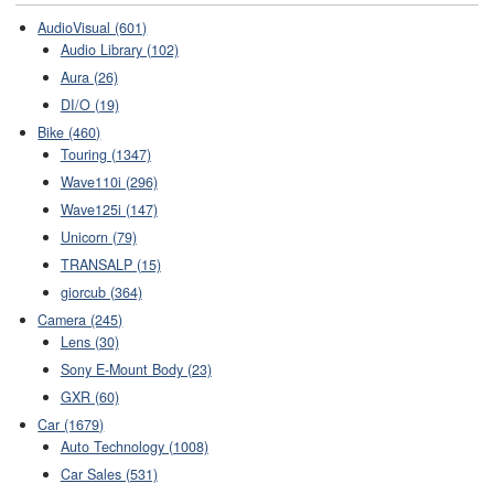
AudioVisual (601)
Audio Library (102)
Aura (26)
DI/O (19)
Bike (460)
Touring (1347)
Wave110i (296)
Wave125i (147)
Unicorn (79)
TRANSALP (15)
giorcub (364)
Camera (245)
Lens (30)
Sony E-Mount Body (23)
GXR (60)
Car (1679)
Auto Technology (1008)
Car Sales (531)