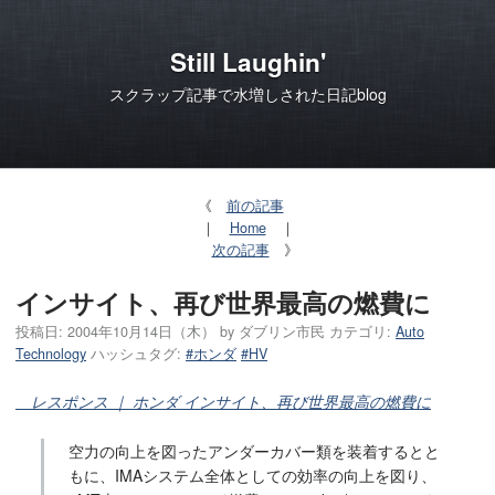
Still Laughin'
スクラップ記事で水増しされた日記blog
《
前の記事
｜
Home
｜
次の記事
》
インサイト、再び世界最高の燃費に
投稿日:
2004年10月14日（木）
by
ダブリン市民
カテゴリ:
Auto
Technology
ハッシュタグ:
#ホンダ
#HV
レスポンス ｜ ホンダ インサイト、再び世界最高の燃費に
空力の向上を図ったアンダーカバー類を装着するとと
もに、IMAシステム全体としての効率の向上を図り、