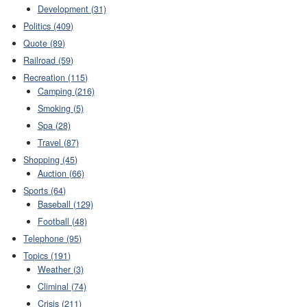
Development (31)
Politics (409)
Quote (89)
Railroad (59)
Recreation (115)
Camping (216)
Smoking (5)
Spa (28)
Travel (87)
Shopping (45)
Auction (66)
Sports (64)
Baseball (129)
Football (48)
Telephone (95)
Topics (191)
Weather (3)
Climinal (74)
Crisis (211)