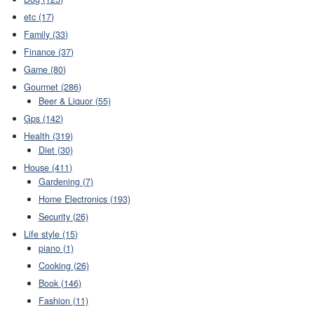
etc (17)
Family (33)
Finance (37)
Game (80)
Gourmet (286)
Beer & Liquor (55)
Gps (142)
Health (319)
Diet (30)
House (411)
Gardening (7)
Home Electronics (193)
Security (26)
Life style (15)
piano (1)
Cooking (26)
Book (146)
Fashion (11)