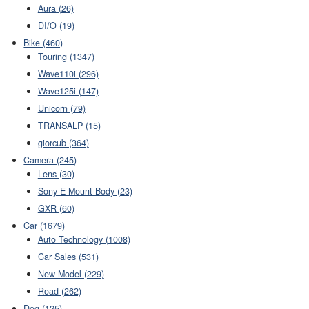
Aura (26)
DI/O (19)
Bike (460)
Touring (1347)
Wave110i (296)
Wave125i (147)
Unicorn (79)
TRANSALP (15)
giorcub (364)
Camera (245)
Lens (30)
Sony E-Mount Body (23)
GXR (60)
Car (1679)
Auto Technology (1008)
Car Sales (531)
New Model (229)
Road (262)
Dog (125)