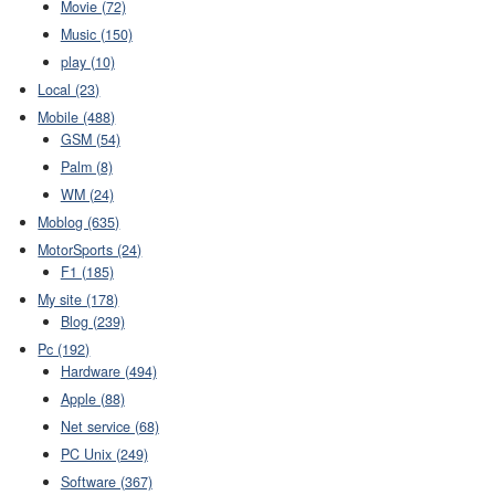
Movie (72)
Music (150)
play (10)
Local (23)
Mobile (488)
GSM (54)
Palm (8)
WM (24)
Moblog (635)
MotorSports (24)
F1 (185)
My site (178)
Blog (239)
Pc (192)
Hardware (494)
Apple (88)
Net service (68)
PC Unix (249)
Software (367)