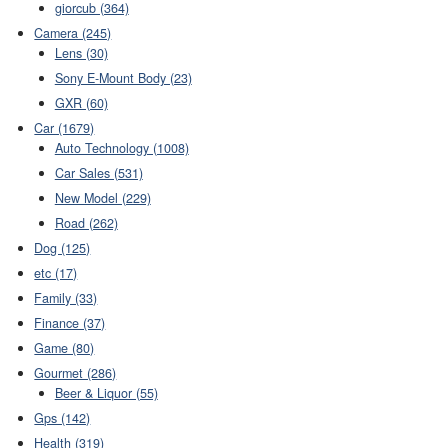
giorcub (364)
Camera (245)
Lens (30)
Sony E-Mount Body (23)
GXR (60)
Car (1679)
Auto Technology (1008)
Car Sales (531)
New Model (229)
Road (262)
Dog (125)
etc (17)
Family (33)
Finance (37)
Game (80)
Gourmet (286)
Beer & Liquor (55)
Gps (142)
Health (319)