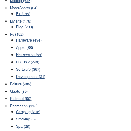
Moblog (635)
MotorSports (24)
F1 (185)
My site (178)
Blog (239)
Pc (192)
Hardware (494)
Apple (88)
Net service (68)
PC Unix (249)
Software (367)
Development (31)
Politics (409)
Quote (89)
Railroad (59)
Recreation (115)
Camping (216)
Smoking (5)
Spa (28)