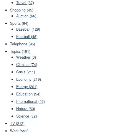
Travel (87)
Shopping (45)
Auction (66)
Sports (64)
Baseball (129)
Football (48)
Telephone (95)
Topics (191)
Weather (3)
Climinal (74)
Crisis (211)
Economy (219)
Energy (201)
Education (54)
International (46)
Nature (50)
Science (32)
TV (212)
Work (551)