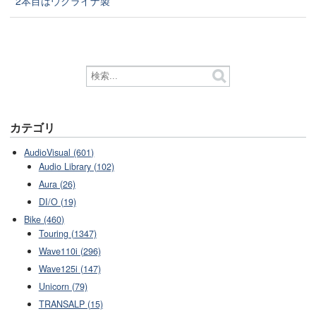
2本目はウクライナ製
カテゴリ
AudioVisual (601)
Audio Library (102)
Aura (26)
DI/O (19)
Bike (460)
Touring (1347)
Wave110i (296)
Wave125i (147)
Unicorn (79)
TRANSALP (15)