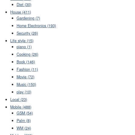
Diet (30)
House (411)
Gardening (7)
Home Electronics (193)
Security (26)
Life style (15)
piano (1)
Cooking (26)
Book (146)
Fashion (11)
Movie (72)
Music (150)
play (10)
Local (23)
Mobile (488)
GSM (54)
Palm (8)
WM (24)