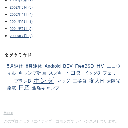
2002年6月 (2)
2002年5月 (3)
2002年4月 (4)
2001年9月 (1)
2001年7月 (2)
2000年7月 (2)
タグクラウド
HV
5月連休
8月連休
Android
BEV
FreeBSD
エコウ
トヨタ
ィル
キャンプ計画
スズキ
ビッグ3
フェリ
ホンダ
友人H
ー
プランB
マツダ
三菱自
太陽光
日産
発電
金曜キャンプ
Home
このブログは
クリエイティブ・コモンズ
でライセンスされています。