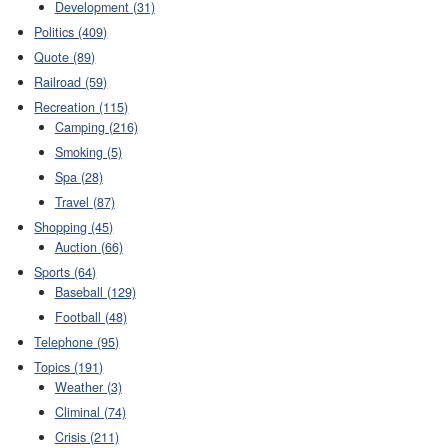
Development (31)
Politics (409)
Quote (89)
Railroad (59)
Recreation (115)
Camping (216)
Smoking (5)
Spa (28)
Travel (87)
Shopping (45)
Auction (66)
Sports (64)
Baseball (129)
Football (48)
Telephone (95)
Topics (191)
Weather (3)
Climinal (74)
Crisis (211)