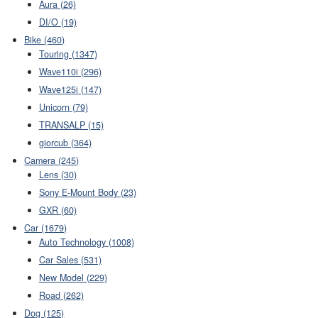
Aura (26)
DI/O (19)
Bike (460)
Touring (1347)
Wave110i (296)
Wave125i (147)
Unicorn (79)
TRANSALP (15)
giorcub (364)
Camera (245)
Lens (30)
Sony E-Mount Body (23)
GXR (60)
Car (1679)
Auto Technology (1008)
Car Sales (531)
New Model (229)
Road (262)
Dog (125)