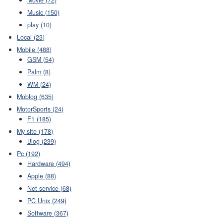
Movie (72)
Music (150)
play (10)
Local (23)
Mobile (488)
GSM (54)
Palm (8)
WM (24)
Moblog (635)
MotorSports (24)
F1 (185)
My site (178)
Blog (239)
Pc (192)
Hardware (494)
Apple (88)
Net service (68)
PC Unix (249)
Software (367)