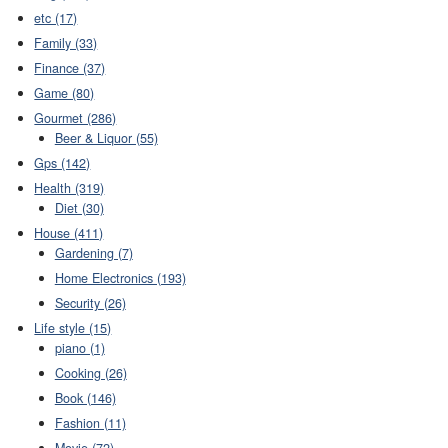
etc (17)
Family (33)
Finance (37)
Game (80)
Gourmet (286)
Beer & Liquor (55)
Gps (142)
Health (319)
Diet (30)
House (411)
Gardening (7)
Home Electronics (193)
Security (26)
Life style (15)
piano (1)
Cooking (26)
Book (146)
Fashion (11)