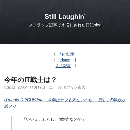
Still Laughin'
スクラップ記事で水増しされた日記blog
《
前の記事
｜
Home
｜
次の記事
》
今年のIT戦士は？
投稿日:
2005年11月19日（土）
by
ダブリン市民
ITmedia D PCUPdate：今年はヤツも来ないのね──寂しい5年めの
線メリ
「いいえ。わたし、“教授”なので」