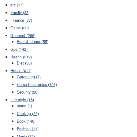
etc (17)
Family (33)
Finance (37)
Game (80)
Gourmet (286)
Beer & Liquor (55)
Gps (142)
Health (319)
Diet (30)
House (411)
Gardening (7)
Home Electronics (193)
Security (26)
Life style (15)
piano (1)
Cooking (26)
Book (146)
Fashion (11)
Movie (72)