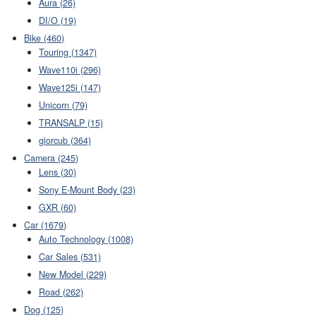
Aura (26)
DI/O (19)
Bike (460)
Touring (1347)
Wave110i (296)
Wave125i (147)
Unicorn (79)
TRANSALP (15)
giorcub (364)
Camera (245)
Lens (30)
Sony E-Mount Body (23)
GXR (60)
Car (1679)
Auto Technology (1008)
Car Sales (531)
New Model (229)
Road (262)
Dog (125)