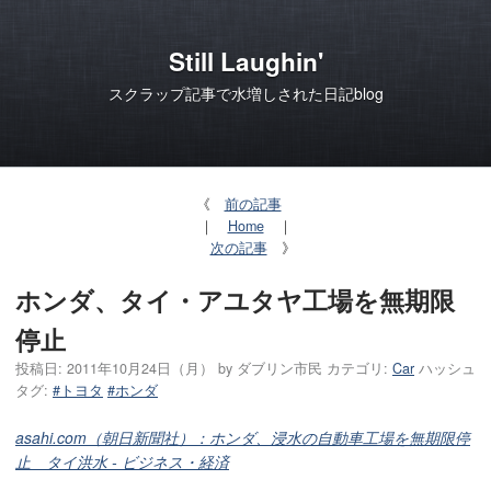
Still Laughin'
スクラップ記事で水増しされた日記blog
《
前の記事
｜
Home
｜
次の記事
》
ホンダ、タイ・アユタヤ工場を無期限
停止
投稿日:
2011年10月24日（月）
by
ダブリン市民
カテゴリ:
Car
ハッシュ
タグ:
#トヨタ
#ホンダ
asahi.com（朝日新聞社）：ホンダ、浸水の自動車工場を無期限停
止 タイ洪水 - ビジネス・経済