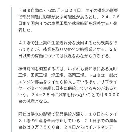
トヨタ自動車＜7203.T＞は２４日、タイの洪水の影響
で部品調達に影響が及ぶ可能性があるとし、２４─２８
日まで国内４つの車両工場で稼働時間を調整すると発
表した。
４工場では上期の生産遅れ分を挽回するため残業を行
ってきたが、残業を取りやめて定時操業とする。２９
日以降の稼働については状況をみながら判断する。
稼働時間を調整するのは、いずれも愛知県にある元町
工場、田原工場、堤工場、高岡工場。トヨタは一部の
エンジン部品をタイから輸入しているほか、サプライ
ヤーがタイで生産し日本に供給しているものがあると
いう。２４─２８日に残業を行わないことで計６０００
台の減産となる。
同社は洪水の影響で部品供給が滞り、１０日からタイ
３工場の生産を全面停止している。２１日までの減産
台数は３万７５００台。２４日からはインドネシア、