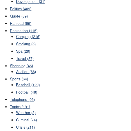
Development (31)
Politics (409)
Quote (89)
Railroad (59)
Recreation (115)
Camping (216)
Smoking (5)
Spa (28)
Travel (87)
Shopping (45)
Auction (66)
Sports (64)
Baseball (129)
Football (48)
Telephone (95)
Topics (191)
Weather (3)
Climinal (74)
Crisis (211)