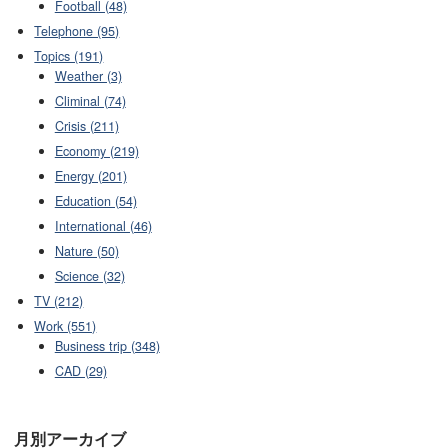
Football (48)
Telephone (95)
Topics (191)
Weather (3)
Climinal (74)
Crisis (211)
Economy (219)
Energy (201)
Education (54)
International (46)
Nature (50)
Science (32)
TV (212)
Work (551)
Business trip (348)
CAD (29)
月別アーカイブ