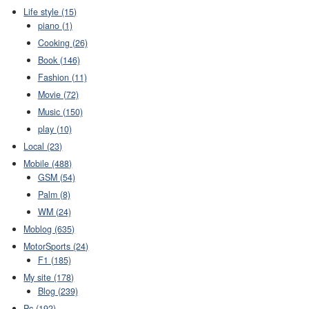
Life style (15)
piano (1)
Cooking (26)
Book (146)
Fashion (11)
Movie (72)
Music (150)
play (10)
Local (23)
Mobile (488)
GSM (54)
Palm (8)
WM (24)
Moblog (635)
MotorSports (24)
F1 (185)
My site (178)
Blog (239)
Pc (192)