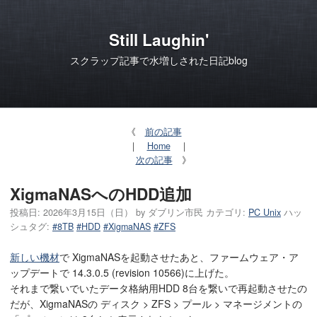
Still Laughin'
スクラップ記事で水増しされた日記blog
《
前の記事
｜
Home
｜
次の記事
》
XigmaNASへのHDD追加
投稿日:
2026年3月15日（日）
by
ダブリン市民
カテゴリ:
PC Unix
ハッ
シュタグ:
#8TB
#HDD
#XigmaNAS
#ZFS
新しい機材
で XigmaNASを起動させたあと、ファームウェア・ア
ップデートで 14.3.0.5 (revision 10566)に上げた。
それまで繋いでいたデータ格納用HDD 8台を繋いで再起動させたの
だが、XigmaNASの ディスク > ZFS > プール > マネージメントの