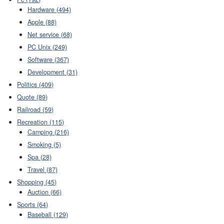
Hardware (494)
Apple (88)
Net service (68)
PC Unix (249)
Software (367)
Development (31)
Politics (409)
Quote (89)
Railroad (59)
Recreation (115)
Camping (216)
Smoking (5)
Spa (28)
Travel (87)
Shopping (45)
Auction (66)
Sports (64)
Baseball (129)