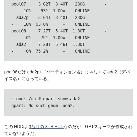
pool07     3.62T  3.40T   230G        -         
-    10%    93%  1.00x    ONLINE  -

  ada7p1   3.64T  3.40T   230G        -         
-    10%  93.8%      -    ONLINE

pool08     7.27T  5.46T  1.80T        -         
-     0%    75%  1.00x    ONLINE  -

  ada2     7.28T  5.46T  1.80T        -         
-     0%  75.2%      -    ONLINE
pool08だけ ada2p1（パーティション名）じゃなくて ada2（デバ
イス名）になっている。
cloud: /mnt# gpart show ada2

gpart: No such geom: ada2.
この HDDは
3台目の 8TB HDD
なのだが、GPTスキーマが作成され
ていないようだ。