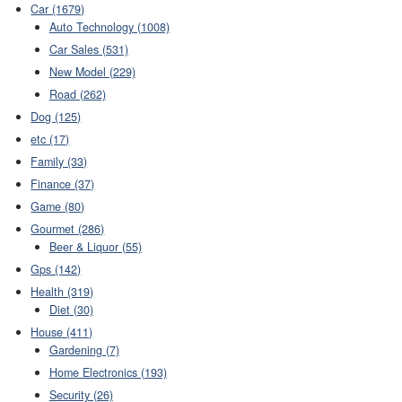
Car (1679)
Auto Technology (1008)
Car Sales (531)
New Model (229)
Road (262)
Dog (125)
etc (17)
Family (33)
Finance (37)
Game (80)
Gourmet (286)
Beer & Liquor (55)
Gps (142)
Health (319)
Diet (30)
House (411)
Gardening (7)
Home Electronics (193)
Security (26)