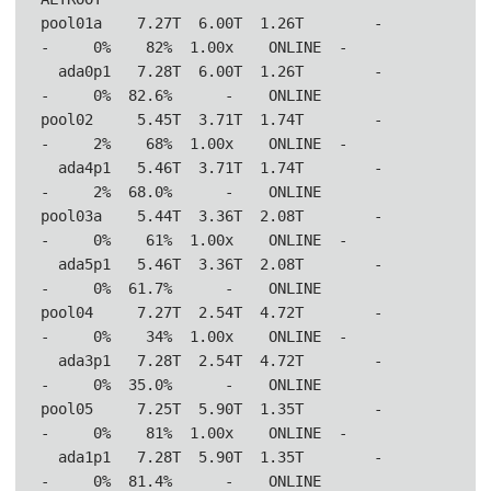
pool01a    7.27T  6.00T  1.26T        -         
-     0%    82%  1.00x    ONLINE  -

  ada0p1   7.28T  6.00T  1.26T        -         
-     0%  82.6%      -    ONLINE

pool02     5.45T  3.71T  1.74T        -         
-     2%    68%  1.00x    ONLINE  -

  ada4p1   5.46T  3.71T  1.74T        -         
-     2%  68.0%      -    ONLINE

pool03a    5.44T  3.36T  2.08T        -         
-     0%    61%  1.00x    ONLINE  -

  ada5p1   5.46T  3.36T  2.08T        -         
-     0%  61.7%      -    ONLINE

pool04     7.27T  2.54T  4.72T        -         
-     0%    34%  1.00x    ONLINE  -

  ada3p1   7.28T  2.54T  4.72T        -         
-     0%  35.0%      -    ONLINE

pool05     7.25T  5.90T  1.35T        -         
-     0%    81%  1.00x    ONLINE  -

  ada1p1   7.28T  5.90T  1.35T        -         
-     0%  81.4%      -    ONLINE
