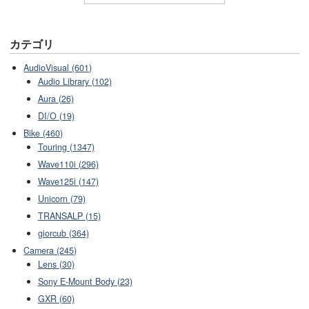
カテゴリ
AudioVisual (601)
Audio Library (102)
Aura (26)
DI/O (19)
Bike (460)
Touring (1347)
Wave110i (296)
Wave125i (147)
Unicorn (79)
TRANSALP (15)
giorcub (364)
Camera (245)
Lens (30)
Sony E-Mount Body (23)
GXR (60)