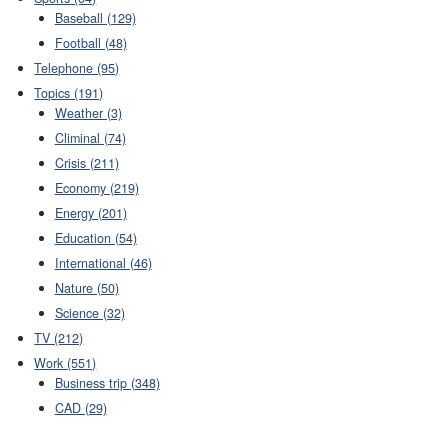
Baseball (129)
Football (48)
Telephone (95)
Topics (191)
Weather (3)
Climinal (74)
Crisis (211)
Economy (219)
Energy (201)
Education (54)
International (46)
Nature (50)
Science (32)
TV (212)
Work (551)
Business trip (348)
CAD (29)