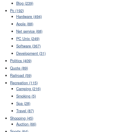
Blog (239)
Pc (192)
Hardware (494)
Apple (88)
Net service (68)
PC Unix (249)
Software (367)
Development (31)
Politics (409)
Quote (89)
Railroad (59)
Recreation (115)
Camping (216)
Smoking (5)
Spa (28)
Travel (87)
Shopping (45)
Auction (66)
Sports (64)