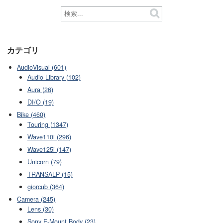
カテゴリ
AudioVisual (601)
Audio Library (102)
Aura (26)
DI/O (19)
Bike (460)
Touring (1347)
Wave110i (296)
Wave125i (147)
Unicorn (79)
TRANSALP (15)
giorcub (364)
Camera (245)
Lens (30)
Sony E-Mount Body (23)