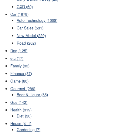
GXR (60)
Car (1679)
Auto Technology (1008)
Car Sales (531)
New Model (229)
Road (262)
Dog (125)
etc (17)
Family (33)
Finance (37)
Game (80)
Gourmet (286)
Beer & Liquor (55)
Gps (142)
Health (319)
Diet (30)
House (411)
Gardening (7)