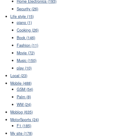
Home Electronics (193)
Security (26)
Life style (15)
piano (1)
Cooking (26)
Book (146)
Fashion (11)
Movie (72)
Music (150)
play (10)
Local (23)
Mobile (488)
GSM (54)
Palm (8)
WM (24)
Moblog (635)
MotorSports (24)
F1 (185)
My site (178)