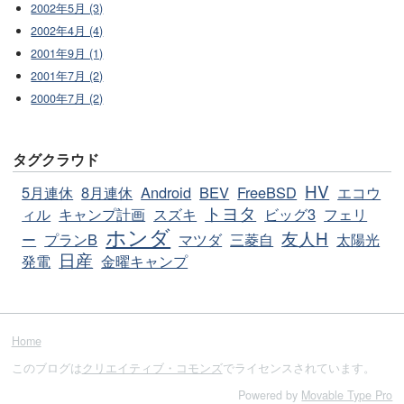
2002年5月 (3)
2002年4月 (4)
2001年9月 (1)
2001年7月 (2)
2000年7月 (2)
タグクラウド
HV
5月連休
8月連休
Android
BEV
FreeBSD
エコウ
トヨタ
ィル
キャンプ計画
スズキ
ビッグ3
フェリ
ホンダ
友人H
ー
プランB
マツダ
三菱自
太陽光
日産
発電
金曜キャンプ
Home
このブログは
クリエイティブ・コモンズ
でライセンスされています。
Powered by
Movable Type Pro