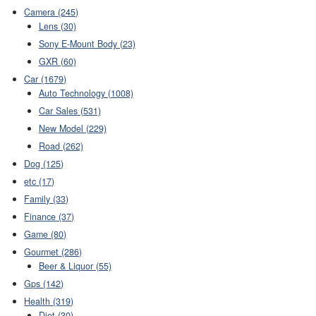
Camera (245)
Lens (30)
Sony E-Mount Body (23)
GXR (60)
Car (1679)
Auto Technology (1008)
Car Sales (531)
New Model (229)
Road (262)
Dog (125)
etc (17)
Family (33)
Finance (37)
Game (80)
Gourmet (286)
Beer & Liquor (55)
Gps (142)
Health (319)
Diet (30)