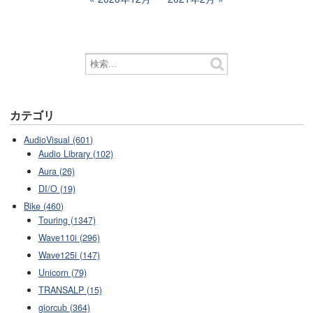
カテゴリ
AudioVisual (601)
Audio Library (102)
Aura (26)
DI/O (19)
Bike (460)
Touring (1347)
Wave110i (296)
Wave125i (147)
Unicorn (79)
TRANSALP (15)
giorcub (364)