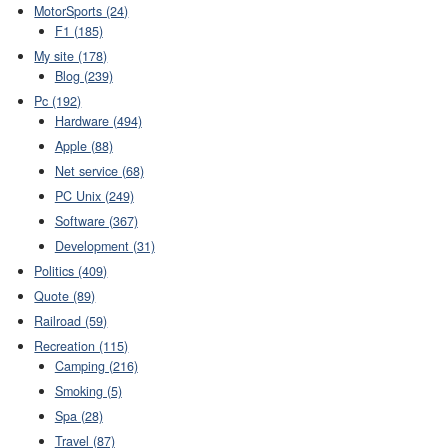
MotorSports (24)
F1 (185)
My site (178)
Blog (239)
Pc (192)
Hardware (494)
Apple (88)
Net service (68)
PC Unix (249)
Software (367)
Development (31)
Politics (409)
Quote (89)
Railroad (59)
Recreation (115)
Camping (216)
Smoking (5)
Spa (28)
Travel (87)