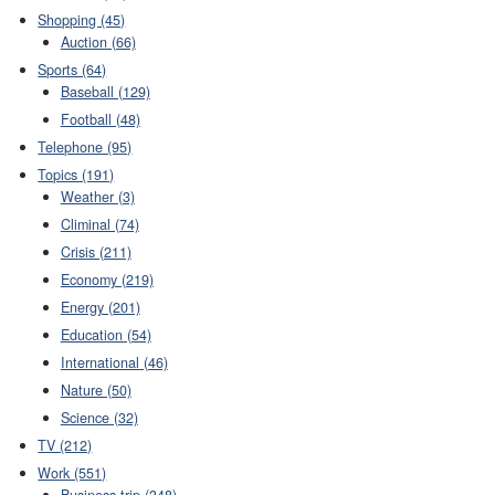
Shopping (45)
Auction (66)
Sports (64)
Baseball (129)
Football (48)
Telephone (95)
Topics (191)
Weather (3)
Climinal (74)
Crisis (211)
Economy (219)
Energy (201)
Education (54)
International (46)
Nature (50)
Science (32)
TV (212)
Work (551)
Business trip (348)