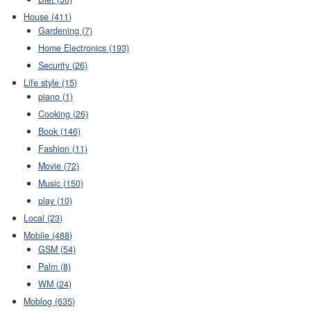
House (411)
Gardening (7)
Home Electronics (193)
Security (26)
Life style (15)
piano (1)
Cooking (26)
Book (146)
Fashion (11)
Movie (72)
Music (150)
play (10)
Local (23)
Mobile (488)
GSM (54)
Palm (8)
WM (24)
Moblog (635)