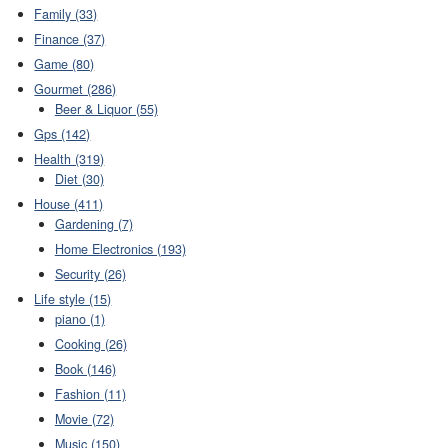
Family (33)
Finance (37)
Game (80)
Gourmet (286)
Beer & Liquor (55)
Gps (142)
Health (319)
Diet (30)
House (411)
Gardening (7)
Home Electronics (193)
Security (26)
Life style (15)
piano (1)
Cooking (26)
Book (146)
Fashion (11)
Movie (72)
Music (150)