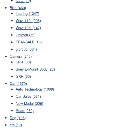
DI/O (19)
Bike (460)
Touring (1347)
Wave110i (296)
Wave125i (147)
Unicorn (79)
TRANSALP (15)
giorcub (364)
Camera (245)
Lens (30)
Sony E-Mount Body (23)
GXR (60)
Car (1679)
Auto Technology (1008)
Car Sales (531)
New Model (229)
Road (262)
Dog (125)
etc (17)