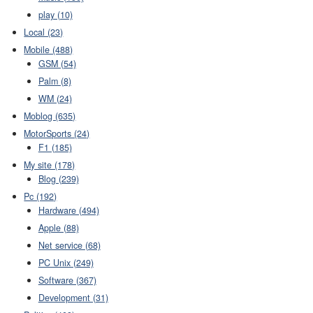
play (10)
Local (23)
Mobile (488)
GSM (54)
Palm (8)
WM (24)
Moblog (635)
MotorSports (24)
F1 (185)
My site (178)
Blog (239)
Pc (192)
Hardware (494)
Apple (88)
Net service (68)
PC Unix (249)
Software (367)
Development (31)