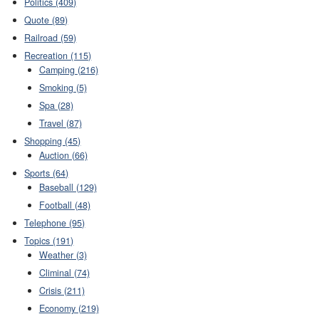
Politics (409)
Quote (89)
Railroad (59)
Recreation (115)
Camping (216)
Smoking (5)
Spa (28)
Travel (87)
Shopping (45)
Auction (66)
Sports (64)
Baseball (129)
Football (48)
Telephone (95)
Topics (191)
Weather (3)
Climinal (74)
Crisis (211)
Economy (219)