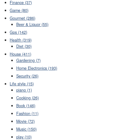
Finance (37)
Game (80)
Gourmet (286)
Beer & Liquor (55)
Gps (142)
Health (319)
Diet (30)
House (411)
Gardening (7)
Home Electronics (193)
Security (26)
Life style (15)
piano (1)
Cooking (26)
Book (146)
Fashion (11)
Movie (72)
Music (150)
play (10)