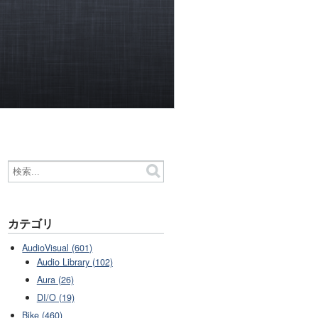
カテゴリ
AudioVisual (601)
Audio Library (102)
Aura (26)
DI/O (19)
Bike (460)