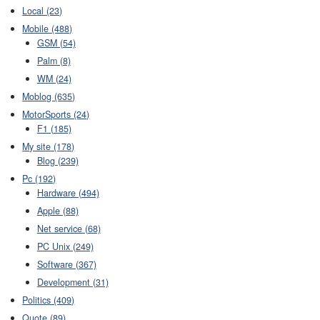
Local (23)
Mobile (488)
GSM (54)
Palm (8)
WM (24)
Moblog (635)
MotorSports (24)
F1 (185)
My site (178)
Blog (239)
Pc (192)
Hardware (494)
Apple (88)
Net service (68)
PC Unix (249)
Software (367)
Development (31)
Politics (409)
Quote (89)