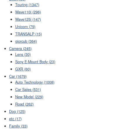
Touring (1347)
Wave110i (296)
Wave125i (147)
Unicorn (79)
TRANSALP (15)
giorcub (364)
Camera (245)
Lens (30)
Sony E-Mount Body (23)
GXR (60)
Car (1679)
Auto Technology (1008)
Car Sales (531)
New Model (229)
Road (262)
Dog (125)
etc (17)
Family (33)