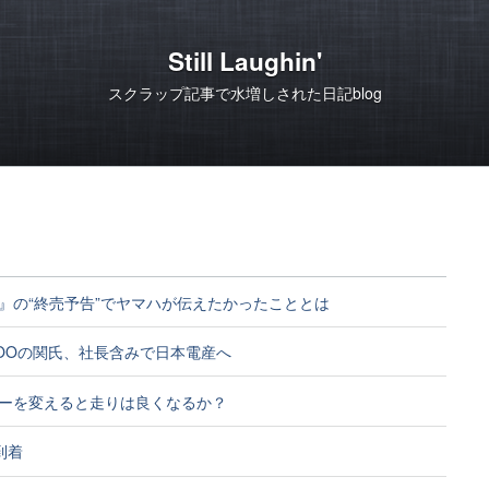
Still Laughin'
スクラップ記事で水増しされた日記blog
』の“終売予告”でヤマハが伝えたかったこととは
OOの関氏、社長含みで日本電産へ
ーを変えると走りは良くなるか？
M到着