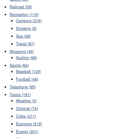
Railroad (59)
Recreation (115)
Camping (216)
Smoking (5)
Spa (28)
Travel (87)
Shopping (45)
Auction (66)
Sports (64)
Baseball (129)
Football (48)
Telephone (95)
Topics (191)
Weather (3)
Climinal (74)
Crisis (211)
Economy (219)
Energy (201)