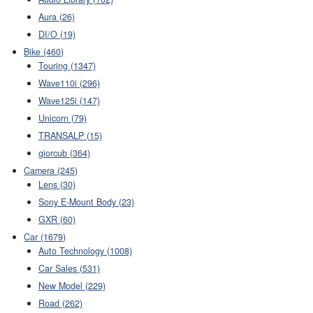
Aura (26)
DI/O (19)
Bike (460)
Touring (1347)
Wave110i (296)
Wave125i (147)
Unicorn (79)
TRANSALP (15)
giorcub (364)
Camera (245)
Lens (30)
Sony E-Mount Body (23)
GXR (60)
Car (1679)
Auto Technology (1008)
Car Sales (531)
New Model (229)
Road (262)