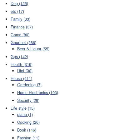
Dog (125)
etc (17)
Family (33)
Finance (37)
Game (80)
Gourmet (286)
Beer & Liquor (55)
Gps (142)
Health (319)
Diet (30)
House (411)
Gardening (7)
Home Electronics (193)
Security (26)
Life style (15)
piano (1)
Cooking (26)
Book (146)
Fashion (11)