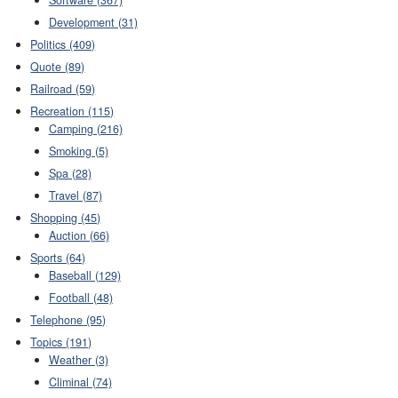
Development (31)
Politics (409)
Quote (89)
Railroad (59)
Recreation (115)
Camping (216)
Smoking (5)
Spa (28)
Travel (87)
Shopping (45)
Auction (66)
Sports (64)
Baseball (129)
Football (48)
Telephone (95)
Topics (191)
Weather (3)
Climinal (74)