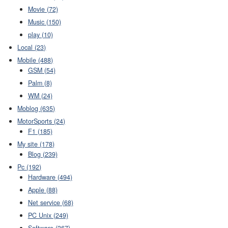
Movie (72)
Music (150)
play (10)
Local (23)
Mobile (488)
GSM (54)
Palm (8)
WM (24)
Moblog (635)
MotorSports (24)
F1 (185)
My site (178)
Blog (239)
Pc (192)
Hardware (494)
Apple (88)
Net service (68)
PC Unix (249)
Software (367)