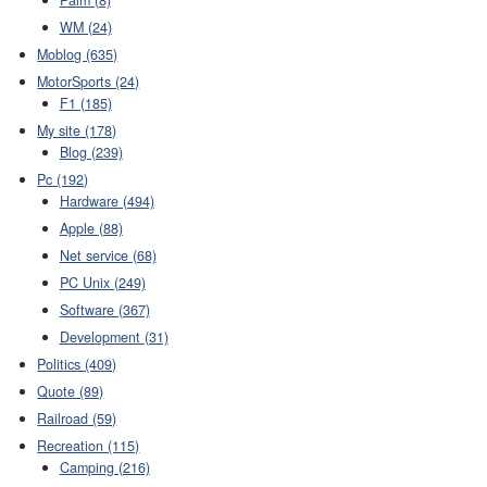
Palm (8)
WM (24)
Moblog (635)
MotorSports (24)
F1 (185)
My site (178)
Blog (239)
Pc (192)
Hardware (494)
Apple (88)
Net service (68)
PC Unix (249)
Software (367)
Development (31)
Politics (409)
Quote (89)
Railroad (59)
Recreation (115)
Camping (216)