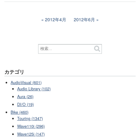
2012年4月
2012年6月
カテゴリ
AudioVisual (601)
Audio Library (102)
Aura (26)
DI/O (19)
Bike (460)
Touring (1347)
Wave110i (296)
Wave125i (147)