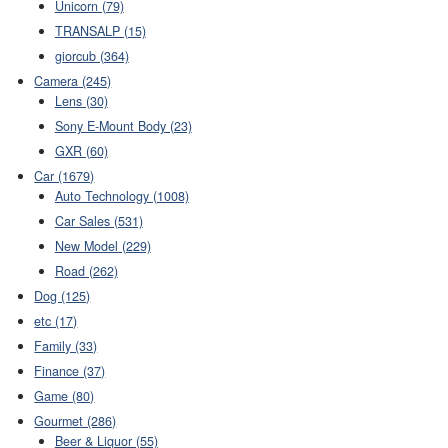
Unicorn (79)
TRANSALP (15)
giorcub (364)
Camera (245)
Lens (30)
Sony E-Mount Body (23)
GXR (60)
Car (1679)
Auto Technology (1008)
Car Sales (531)
New Model (229)
Road (262)
Dog (125)
etc (17)
Family (33)
Finance (37)
Game (80)
Gourmet (286)
Beer & Liquor (55)