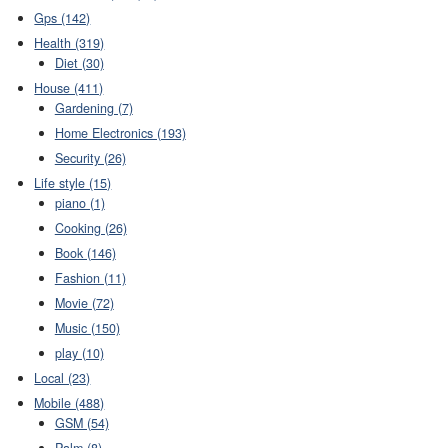
Gps (142)
Health (319)
Diet (30)
House (411)
Gardening (7)
Home Electronics (193)
Security (26)
Life style (15)
piano (1)
Cooking (26)
Book (146)
Fashion (11)
Movie (72)
Music (150)
play (10)
Local (23)
Mobile (488)
GSM (54)