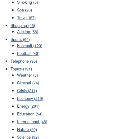
Smoking (5)
Spa (28)
Travel (87)
Shopping (45)
Auction (66)
Sports (64)
Baseball (129)
Football (48)
Telephone (95)
Topics (191)
Weather (3)
Climinal (74)
Crisis (211)
Economy (219)
Energy (201)
Education (54)
International (46)
Nature (50)
Science (32)