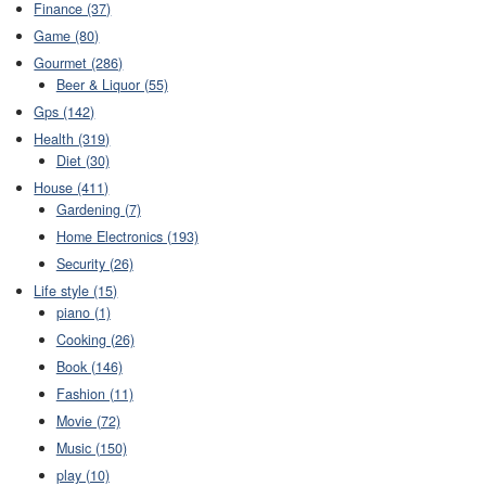
Finance (37)
Game (80)
Gourmet (286)
Beer & Liquor (55)
Gps (142)
Health (319)
Diet (30)
House (411)
Gardening (7)
Home Electronics (193)
Security (26)
Life style (15)
piano (1)
Cooking (26)
Book (146)
Fashion (11)
Movie (72)
Music (150)
play (10)