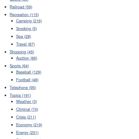
Railroad (59)
Recreation (115)
Camping (216)
Smoking (5)
Spa (28)
Travel (87)
Shopping (45)
Auction (66)
Sports (64)
Baseball (129)
Football (48)
Telephone (95)
Topics (191)
Weather (3)
Climinal (74)
Crisis (211)
Economy (219)
Energy (201)