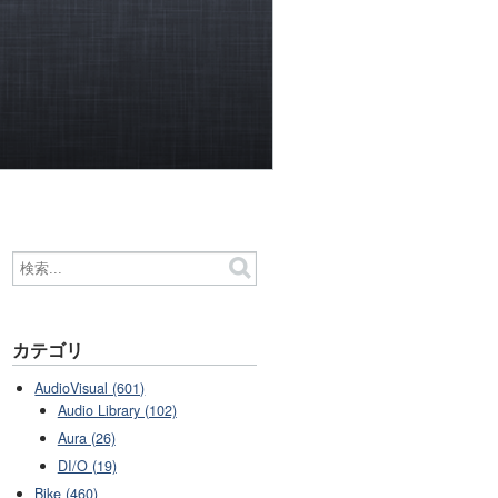
カテゴリ
AudioVisual (601)
Audio Library (102)
Aura (26)
DI/O (19)
Bike (460)