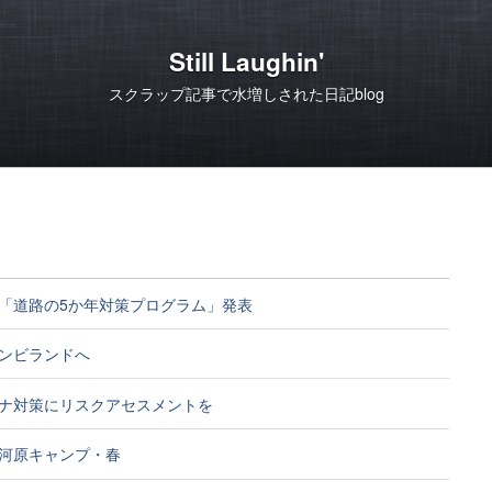
Still Laughin'
スクラップ記事で水増しされた日記blog
「道路の5か年対策プログラム」発表
ンビランドへ
ナ対策にリスクアセスメントを
河原キャンプ・春