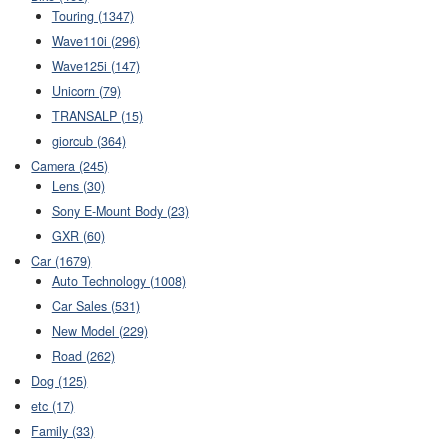
Touring (1347)
Wave110i (296)
Wave125i (147)
Unicorn (79)
TRANSALP (15)
giorcub (364)
Camera (245)
Lens (30)
Sony E-Mount Body (23)
GXR (60)
Car (1679)
Auto Technology (1008)
Car Sales (531)
New Model (229)
Road (262)
Dog (125)
etc (17)
Family (33)