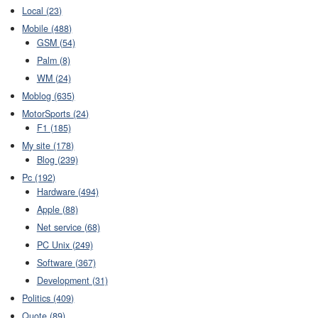
Local (23)
Mobile (488)
GSM (54)
Palm (8)
WM (24)
Moblog (635)
MotorSports (24)
F1 (185)
My site (178)
Blog (239)
Pc (192)
Hardware (494)
Apple (88)
Net service (68)
PC Unix (249)
Software (367)
Development (31)
Politics (409)
Quote (89)