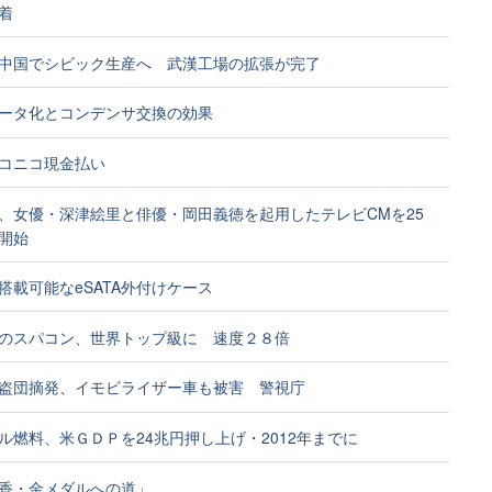
着
中国でシビック生産へ 武漢工場の拡張が完了
ータ化とコンデンサ交換の効果
コニコ現金払い
、女優・深津絵里と俳優・岡田義徳を起用したテレビCMを25
開始
台搭載可能なeSATA外付けケース
のスパコン、世界トップ級に 速度２８倍
盗団摘発、イモビライザー車も被害 警視庁
ル燃料、米ＧＤＰを24兆円押し上げ・2012年までに
香・金メダルへの道」