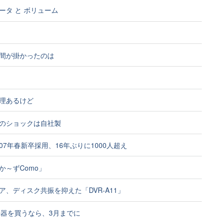
ータ と ボリューム
間が掛かったのは
理あるけど
のショックは自社製
07年春新卒採用、16年ぶりに1000人超え
か～ずComo」
ア、ディスク共振を抑えた「DVR-A11」
機器を買うなら、3月までに