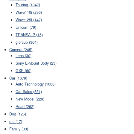
Touring (1347)
Wave110i (296)
Wave125i (147)
Unicorn (79)
TRANSALP (15)
giorcub (364)
Camera (245)
Lens (30)
Sony E-Mount Body (23)
GXR (60)
Car (1679)
Auto Technology (1008)
Car Sales (531)
New Model (229)
Road (262)
Dog (125)
etc (17)
Family (33)