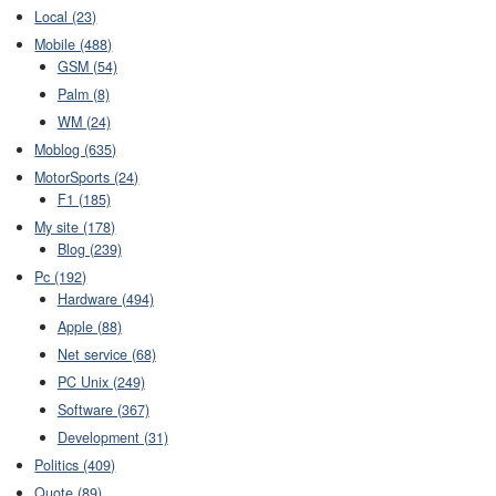
Local (23)
Mobile (488)
GSM (54)
Palm (8)
WM (24)
Moblog (635)
MotorSports (24)
F1 (185)
My site (178)
Blog (239)
Pc (192)
Hardware (494)
Apple (88)
Net service (68)
PC Unix (249)
Software (367)
Development (31)
Politics (409)
Quote (89)