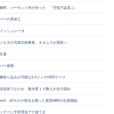
燃料、バーモント州が待った 「空気汚染及ぶ」
バーの再加工
用のインシュレータ
ノルタの写真印刷事業、キタムラが買収へ
生還
ーバー刷新
像取り込みが可能な2.5インチHDDケース
頭温泉でなだれ 観光客１０数人が自力脱出
osch、20％の小型化を図った新型ABSの生産開始
ッチーに平井理央アナ抜てき