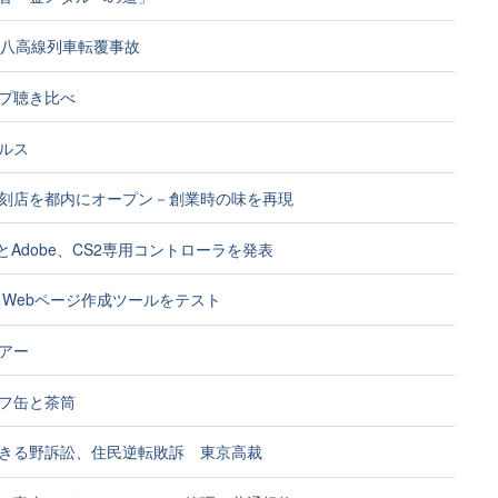
の八高線列車転覆事故
プ聴き比べ
ルス
刻店を都内にオープン－創業時の味を再現
echとAdobe、CS2専用コントローラを発表
le、Webページ作成ツールをテスト
アー
フ缶と茶筒
きる野訴訟、住民逆転敗訴 東京高裁