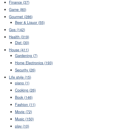
Finance (37)
Game (80)
Gourmet (286)
Beer & Liquor (55)
Gps (142)
Health (319)
Diet (30)
House (411)
Gardening (7)
Home Electronics (193)
Security (26)
Life style (15)
piano (1)
Cooking (26)
Book (146)
Fashion (11)
Movie (72)
Music (150)
play (10)