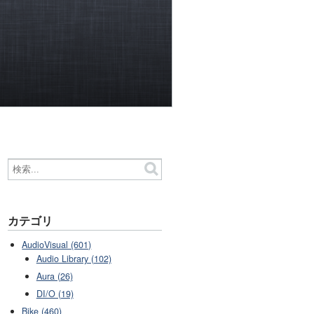
カテゴリ
AudioVisual (601)
Audio Library (102)
Aura (26)
DI/O (19)
Bike (460)