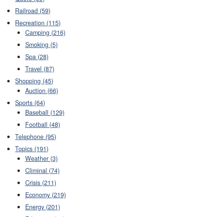
Railroad (59)
Recreation (115)
Camping (216)
Smoking (5)
Spa (28)
Travel (87)
Shopping (45)
Auction (66)
Sports (64)
Baseball (129)
Football (48)
Telephone (95)
Topics (191)
Weather (3)
Climinal (74)
Crisis (211)
Economy (219)
Energy (201)