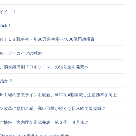
イイ！！
Black！
ＲＩＣｓ戦略車・年60万台生産へ1000億円超投資
ル・アーカイブの勧め
、消炎鎮痛剤「ロキソニン」の張り薬を発売へ
復活か？
州工場の塗装ラインを刷新、VOCを4割削減し生産効率を向上
ン改革に息切れ感、高い目標が続くも日米欧で販売減に
ご懐妊、宮内庁が正式発表 第３子、９月末に
kypeIn、050番号をスカイプが提供へ