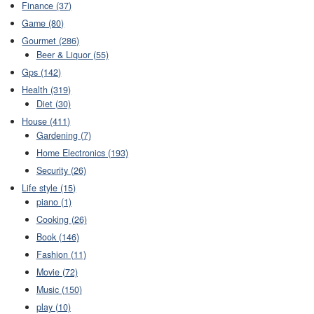
Finance (37)
Game (80)
Gourmet (286)
Beer & Liquor (55)
Gps (142)
Health (319)
Diet (30)
House (411)
Gardening (7)
Home Electronics (193)
Security (26)
Life style (15)
piano (1)
Cooking (26)
Book (146)
Fashion (11)
Movie (72)
Music (150)
play (10)