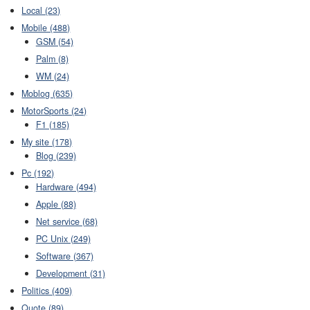
Local (23)
Mobile (488)
GSM (54)
Palm (8)
WM (24)
Moblog (635)
MotorSports (24)
F1 (185)
My site (178)
Blog (239)
Pc (192)
Hardware (494)
Apple (88)
Net service (68)
PC Unix (249)
Software (367)
Development (31)
Politics (409)
Quote (89)