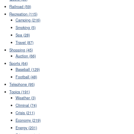
Railroad (59)
Recreation (115)
Camping (216)
Smoking (5)
Spa (28)
Travel (87)
Shopping (45)
Auction (66)
Sports (64)
Baseball (129)
Football (48)
Telephone (95)
Topics (191)
Weather (3)
Climinal (74)
Crisis (211)
Economy (219)
Energy (201)