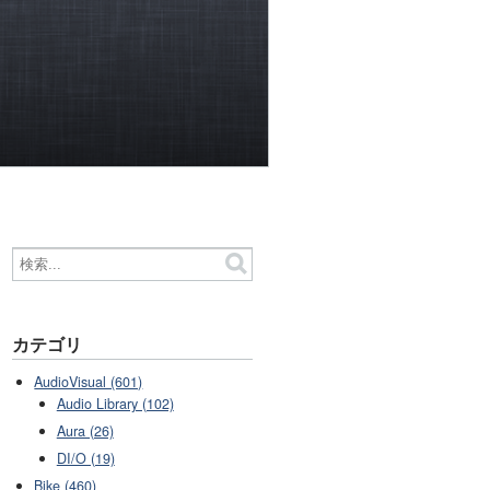
カテゴリ
AudioVisual (601)
Audio Library (102)
Aura (26)
DI/O (19)
Bike (460)