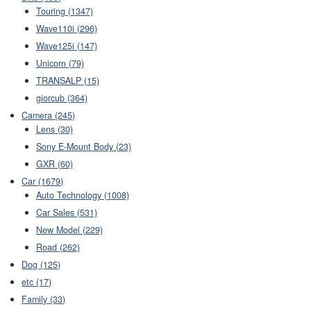
Touring (1347)
Wave110i (296)
Wave125i (147)
Unicorn (79)
TRANSALP (15)
giorcub (364)
Camera (245)
Lens (30)
Sony E-Mount Body (23)
GXR (60)
Car (1679)
Auto Technology (1008)
Car Sales (531)
New Model (229)
Road (262)
Dog (125)
etc (17)
Family (33)