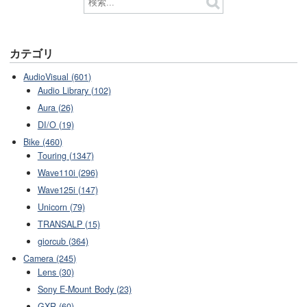
カテゴリ
AudioVisual (601)
Audio Library (102)
Aura (26)
DI/O (19)
Bike (460)
Touring (1347)
Wave110i (296)
Wave125i (147)
Unicorn (79)
TRANSALP (15)
giorcub (364)
Camera (245)
Lens (30)
Sony E-Mount Body (23)
GXR (60)