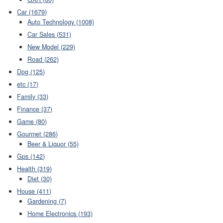
Car (1679)
Auto Technology (1008)
Car Sales (531)
New Model (229)
Road (262)
Dog (125)
etc (17)
Family (33)
Finance (37)
Game (80)
Gourmet (286)
Beer & Liquor (55)
Gps (142)
Health (319)
Diet (30)
House (411)
Gardening (7)
Home Electronics (193)