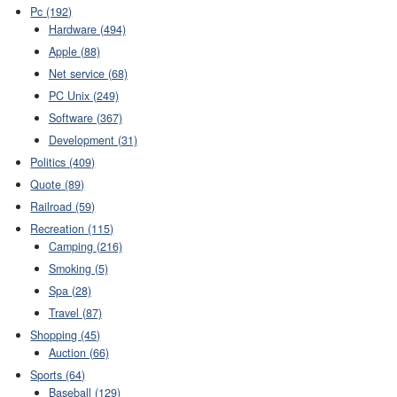
Pc (192)
Hardware (494)
Apple (88)
Net service (68)
PC Unix (249)
Software (367)
Development (31)
Politics (409)
Quote (89)
Railroad (59)
Recreation (115)
Camping (216)
Smoking (5)
Spa (28)
Travel (87)
Shopping (45)
Auction (66)
Sports (64)
Baseball (129)