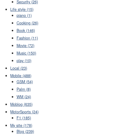
Security (26)
Life style (15)
piano (1)
Cooking (26)
Book (146)
Fashion (11)
Movie (72)
Music (150)
play (10)
Local (23)
Mobile (488)
GSM (54)
Palm (8)
WM (24)
Moblog (635)
MotorSports (24)
F1 (185)
My site (178)
Blog (239)