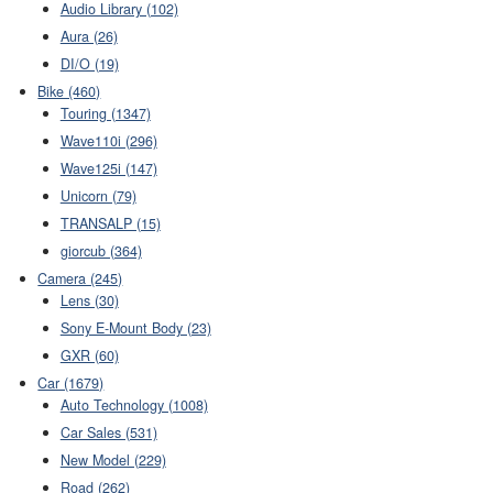
Audio Library (102)
Aura (26)
DI/O (19)
Bike (460)
Touring (1347)
Wave110i (296)
Wave125i (147)
Unicorn (79)
TRANSALP (15)
giorcub (364)
Camera (245)
Lens (30)
Sony E-Mount Body (23)
GXR (60)
Car (1679)
Auto Technology (1008)
Car Sales (531)
New Model (229)
Road (262)