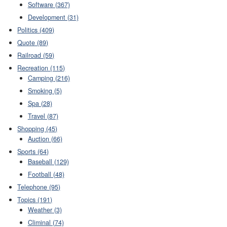
Software (367)
Development (31)
Politics (409)
Quote (89)
Railroad (59)
Recreation (115)
Camping (216)
Smoking (5)
Spa (28)
Travel (87)
Shopping (45)
Auction (66)
Sports (64)
Baseball (129)
Football (48)
Telephone (95)
Topics (191)
Weather (3)
Climinal (74)