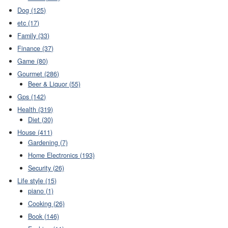
Dog (125)
etc (17)
Family (33)
Finance (37)
Game (80)
Gourmet (286)
Beer & Liquor (55)
Gps (142)
Health (319)
Diet (30)
House (411)
Gardening (7)
Home Electronics (193)
Security (26)
Life style (15)
piano (1)
Cooking (26)
Book (146)