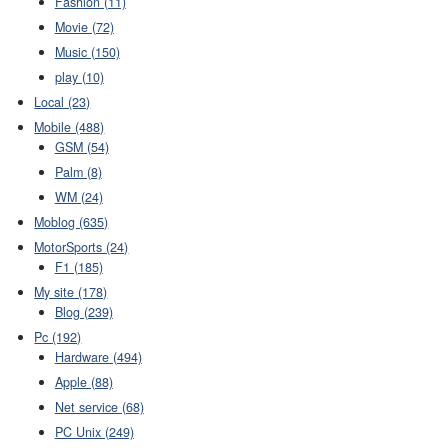
Fashion (11)
Movie (72)
Music (150)
play (10)
Local (23)
Mobile (488)
GSM (54)
Palm (8)
WM (24)
Moblog (635)
MotorSports (24)
F1 (185)
My site (178)
Blog (239)
Pc (192)
Hardware (494)
Apple (88)
Net service (68)
PC Unix (249)