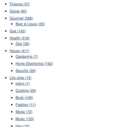
Finance (37)
Game (80)
Gourmet (286)
Beer & Liquor (55)
Gps (142)
Health (319)
Diet (30)
House (411)
Gardening (7)
Home Electronics (193)
Security (26)
Life style (15)
piano (1)
Cooking (26)
Book (146)
Fashion (11)
Movie (72)
Music (150)
play (10)