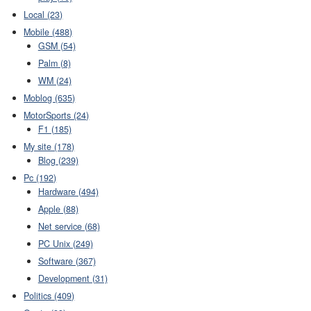
Local (23)
Mobile (488)
GSM (54)
Palm (8)
WM (24)
Moblog (635)
MotorSports (24)
F1 (185)
My site (178)
Blog (239)
Pc (192)
Hardware (494)
Apple (88)
Net service (68)
PC Unix (249)
Software (367)
Development (31)
Politics (409)