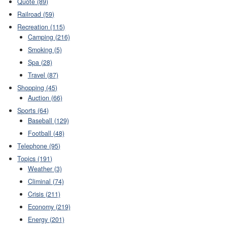
Quote (89)
Railroad (59)
Recreation (115)
Camping (216)
Smoking (5)
Spa (28)
Travel (87)
Shopping (45)
Auction (66)
Sports (64)
Baseball (129)
Football (48)
Telephone (95)
Topics (191)
Weather (3)
Climinal (74)
Crisis (211)
Economy (219)
Energy (201)