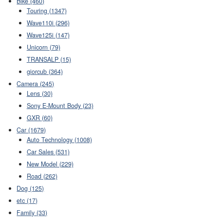
Bike (460)
Touring (1347)
Wave110i (296)
Wave125i (147)
Unicorn (79)
TRANSALP (15)
giorcub (364)
Camera (245)
Lens (30)
Sony E-Mount Body (23)
GXR (60)
Car (1679)
Auto Technology (1008)
Car Sales (531)
New Model (229)
Road (262)
Dog (125)
etc (17)
Family (33)