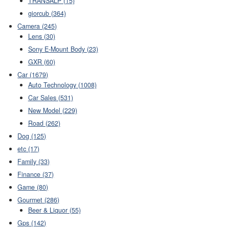
TRANSALP (15)
giorcub (364)
Camera (245)
Lens (30)
Sony E-Mount Body (23)
GXR (60)
Car (1679)
Auto Technology (1008)
Car Sales (531)
New Model (229)
Road (262)
Dog (125)
etc (17)
Family (33)
Finance (37)
Game (80)
Gourmet (286)
Beer & Liquor (55)
Gps (142)