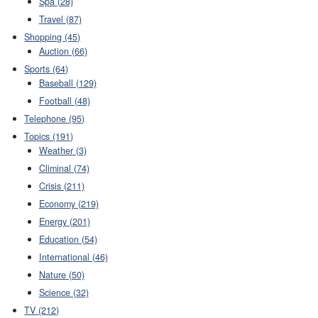
Spa (28)
Travel (87)
Shopping (45)
Auction (66)
Sports (64)
Baseball (129)
Football (48)
Telephone (95)
Topics (191)
Weather (3)
Climinal (74)
Crisis (211)
Economy (219)
Energy (201)
Education (54)
International (46)
Nature (50)
Science (32)
TV (212)