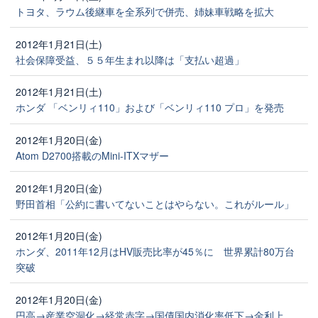
トヨタ、ラウム後継車を全系列で併売、姉妹車戦略を拡大
2012年1月21日(土)
社会保障受益、５５年生まれ以降は「支払い超過」
2012年1月21日(土)
ホンダ 「ベンリィ110」および「ベンリィ110 プロ」を発売
2012年1月20日(金)
Atom D2700搭載のMini-ITXマザー
2012年1月20日(金)
野田首相「公約に書いてないことはやらない。これがルール」
2012年1月20日(金)
ホンダ、2011年12月はHV販売比率が45％に 世界累計80万台
突破
2012年1月20日(金)
円高→産業空洞化→経常赤字→国債国内消化率低下→金利上