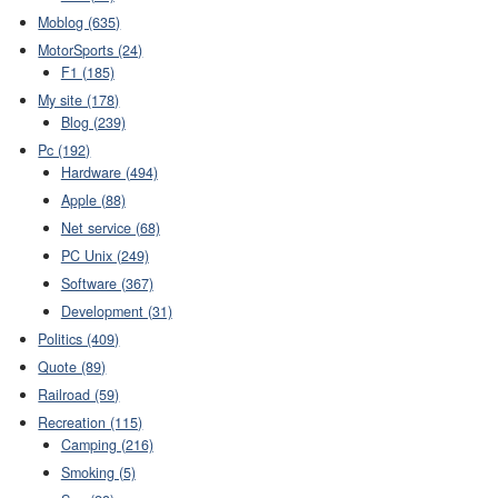
Moblog (635)
MotorSports (24)
F1 (185)
My site (178)
Blog (239)
Pc (192)
Hardware (494)
Apple (88)
Net service (68)
PC Unix (249)
Software (367)
Development (31)
Politics (409)
Quote (89)
Railroad (59)
Recreation (115)
Camping (216)
Smoking (5)