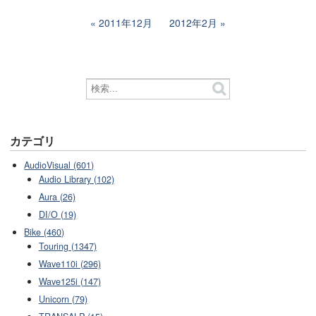
2011年12月
2012年2月
カテゴリ
AudioVisual (601)
Audio Library (102)
Aura (26)
DI/O (19)
Bike (460)
Touring (1347)
Wave110i (296)
Wave125i (147)
Unicorn (79)