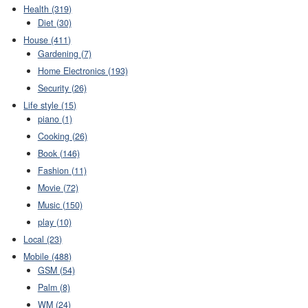
Health (319)
Diet (30)
House (411)
Gardening (7)
Home Electronics (193)
Security (26)
Life style (15)
piano (1)
Cooking (26)
Book (146)
Fashion (11)
Movie (72)
Music (150)
play (10)
Local (23)
Mobile (488)
GSM (54)
Palm (8)
WM (24)