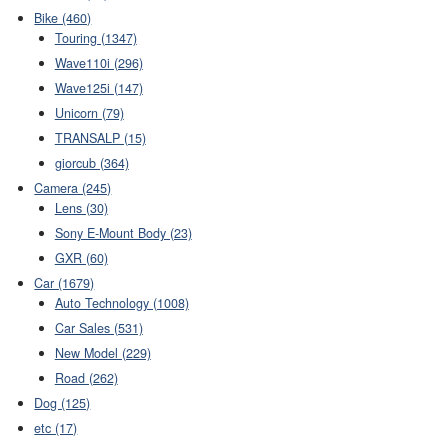
Bike (460)
Touring (1347)
Wave110i (296)
Wave125i (147)
Unicorn (79)
TRANSALP (15)
giorcub (364)
Camera (245)
Lens (30)
Sony E-Mount Body (23)
GXR (60)
Car (1679)
Auto Technology (1008)
Car Sales (531)
New Model (229)
Road (262)
Dog (125)
etc (17)