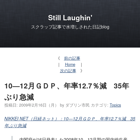
Still Laughin'
スクラップ記事で水増しされた日記blog
《
前の記事
｜
Home
｜
次の記事
》
10―12月ＧＤＰ、年率12.7％減 35年
ぶり急減
投稿日:
2009年2月16日（月）
by
ダブリン市民
カテゴリ:
Topics
NIKKEI NET（日経ネット）：10―12月ＧＤＰ、年率12.7％減 35
年ぶり急減
内閣府が16日発表した2008年10―12月期の国内総生産