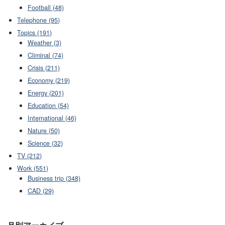
Football (48)
Telephone (95)
Topics (191)
Weather (3)
Climinal (74)
Crisis (211)
Economy (219)
Energy (201)
Education (54)
International (46)
Nature (50)
Science (32)
TV (212)
Work (551)
Business trip (348)
CAD (29)