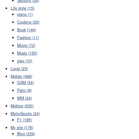
Security (26)
Life style (15)
piano (1)
Cooking (26)
Book (146)
Fashion (11)
Movie (72)
Music (150)
play (10)
Local (23)
Mobile (488)
GSM (54)
Palm (8)
WM (24)
Moblog (635)
MotorSports (24)
F1 (185)
My site (178)
Blog (239)