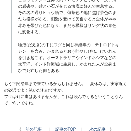
の岩礁や、砂と小石が交じる海底に好んで生息する。
その名の通りヒョウ柄で、薄茶色の地に焦げ茶色のま
だら模様がある。刺激を受けて興奮すると全体がやや
赤みを帯びた色になり、まだら模様はリング状の青色
に変化する。
唾液(だえき)の中にフグと同じ神経毒の「テトロドトキ
シン」を含み、かまれるとおう吐やしびれ、けいれん
を引き起こす。オーストラリアやインドネシアなどの
太平洋、インド洋海域に生息し、かまれた人が全身ま
ひで死亡した例もある。
もう下関沿岸まで来ているかもしれません。 夏休みは、実家近く
の砂浜でよく泳いだものですが。
フグは針に毒はありませんが、これは咬んでくるということなん
で、怖いですね。
《
前の記事
｜
記事のTOP
｜
次の記事
》