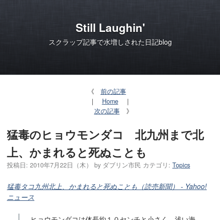
Still Laughin'
スクラップ記事で水増しされた日記blog
《
前の記事
｜
Home
｜
次の記事
》
猛毒のヒョウモンダコ 北九州まで北
上、かまれると死ぬことも
投稿日:
2010年7月22日（木）
by
ダブリン市民
カテゴリ:
Topics
猛毒タコ九州北上、かまれると死ぬことも（読売新聞） - Yahoo!
ニュース
ヒョウモンダコは体長約１０センチと小さく、浅い海