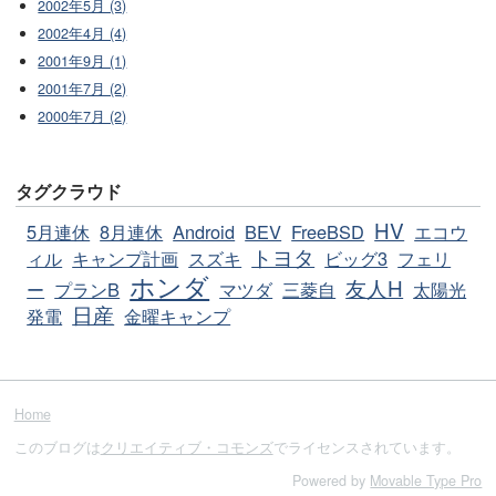
2002年5月 (3)
2002年4月 (4)
2001年9月 (1)
2001年7月 (2)
2000年7月 (2)
タグクラウド
HV
5月連休
8月連休
Android
BEV
FreeBSD
エコウ
トヨタ
ィル
キャンプ計画
スズキ
ビッグ3
フェリ
ホンダ
友人H
ー
プランB
マツダ
三菱自
太陽光
日産
発電
金曜キャンプ
Home
このブログは
クリエイティブ・コモンズ
でライセンスされています。
Powered by
Movable Type Pro