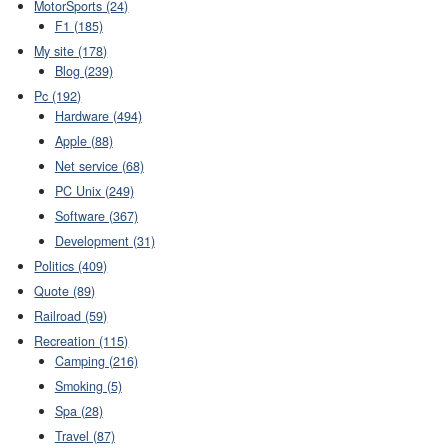
MotorSports (24)
F1 (185)
My site (178)
Blog (239)
Pc (192)
Hardware (494)
Apple (88)
Net service (68)
PC Unix (249)
Software (367)
Development (31)
Politics (409)
Quote (89)
Railroad (59)
Recreation (115)
Camping (216)
Smoking (5)
Spa (28)
Travel (87)