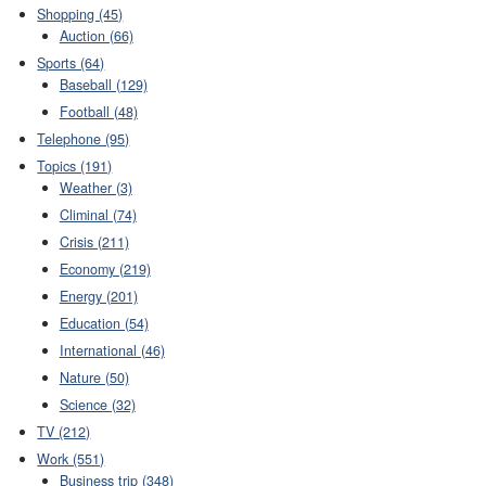
Shopping (45)
Auction (66)
Sports (64)
Baseball (129)
Football (48)
Telephone (95)
Topics (191)
Weather (3)
Climinal (74)
Crisis (211)
Economy (219)
Energy (201)
Education (54)
International (46)
Nature (50)
Science (32)
TV (212)
Work (551)
Business trip (348)