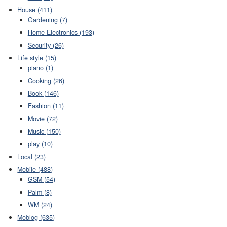
House (411)
Gardening (7)
Home Electronics (193)
Security (26)
Life style (15)
piano (1)
Cooking (26)
Book (146)
Fashion (11)
Movie (72)
Music (150)
play (10)
Local (23)
Mobile (488)
GSM (54)
Palm (8)
WM (24)
Moblog (635)