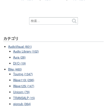
カテゴリ
AudioVisual (601)
Audio Library (102)
Aura (26)
DI/O (19)
Bike (460)
Touring (1347)
Wave110i (296)
Wave125i (147)
Unicorn (79)
TRANSALP (15)
giorcub (364)