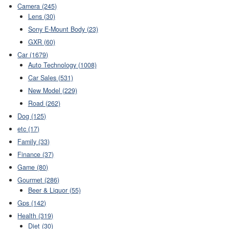
Camera (245)
Lens (30)
Sony E-Mount Body (23)
GXR (60)
Car (1679)
Auto Technology (1008)
Car Sales (531)
New Model (229)
Road (262)
Dog (125)
etc (17)
Family (33)
Finance (37)
Game (80)
Gourmet (286)
Beer & Liquor (55)
Gps (142)
Health (319)
Diet (30)