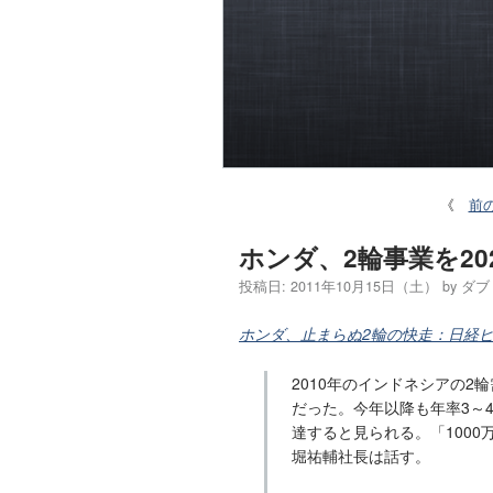
《
前
ホンダ、2輪事業を202
投稿日:
2011年10月15日（土）
by
ダブ
ホンダ、止まらぬ2輪の快走：日経
2010年のインドネシアの2
だった。今年以降も年率3～4
達すると見られる。「100
堀祐輔社長は話す。