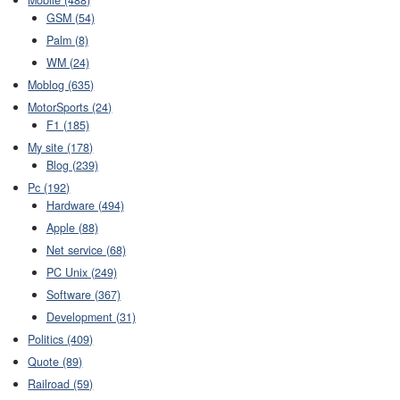
GSM (54)
Palm (8)
WM (24)
Moblog (635)
MotorSports (24)
F1 (185)
My site (178)
Blog (239)
Pc (192)
Hardware (494)
Apple (88)
Net service (68)
PC Unix (249)
Software (367)
Development (31)
Politics (409)
Quote (89)
Railroad (59)