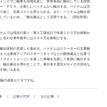
インドで二輪車を現地生産し、世界各国に輸出している排気
ー「ＰＣＸ」を新たにベトナムから輸出する。ベトナムは労
り低く、生産コストも抑えられる。また、ベトナムは輸出奨
しているため、「輸出拠点として活用できる」（同社幹部）
ナムでは現在の第１・第２工場合計で年産２００万台体制か
と合わせ来年後半には２５０万台体制とする。
輸出体制の見直しも進める。ベトナムはスクーターの主要輸
タイは東南アジアのスポーツタイプなどの開発拠点と位置づ
７００ｃｃエンジンを使った車種を生産して各国に輸出する
。輸出拠点を増やすことで、東日本大震災やタイの大洪水な
す狙いもある。
2輪の成長セクタですね。
事
｜
記事のTOP
｜
次の記事
》