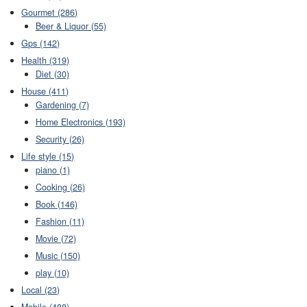
Gourmet (286)
Beer & Liquor (55)
Gps (142)
Health (319)
Diet (30)
House (411)
Gardening (7)
Home Electronics (193)
Security (26)
Life style (15)
piano (1)
Cooking (26)
Book (146)
Fashion (11)
Movie (72)
Music (150)
play (10)
Local (23)
Mobile (488)