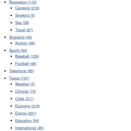
Recreation (115)
Camping (216)
Smoking (5)
Spa (28)
Travel (87)
Shopping (45)
Auction (66)
Sports (64)
Baseball (129)
Football (48)
Telephone (95)
Topics (191)
Weather (3)
Climinal (74)
Crisis (211)
Economy (219)
Energy (201)
Education (54)
International (46)