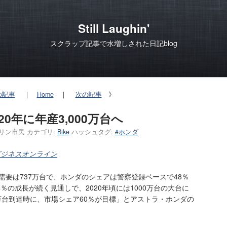
Still Laughin'
スクラップ記事で水増しされた日記blog
の記事
｜
Home
｜
次の記事
》
0年に年産3,000万台へ
リン市民
カテゴリ:
Bike
ハッシュタグ:
#ホンダ
ビジネスオンライン
輪需要は737万台で、ホンダのシェアは警察登録ベースで48％
％の成長が続く見通しで、2020年頃には1000万台の大台に
0万台到達時に、市場シェア60％が目標」とアストラ・ホンダの