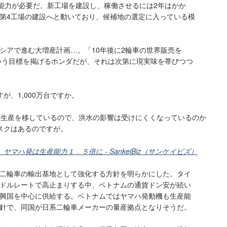
産能力が必要だ。新工場を建設し、稼働させるには2年はかか
第4工場の建設へと動いており、候補地の選定に入っている模
シアで進む大増産計画…。「10年後に2輪車の世界販売を
という目標を掲げるホンダだが、それは次第に現実味を帯びつつ
が、1,000万台ですか。
に生産を移しているので、洪水の影響は受けにくくなっているのか
スクはあるのですが。
マハ発は生産能力１．５倍に - SankeiBiz（サンケイビズ）
二輪車の輸出基地として強化する方針を明らかにした。タイ
ドルレートで高止まりする中、ベトナムの通貨ドン安が続い
興国を中心に供給する。ベトナムではヤマハ発動機も生産能
針で、同国が日系二輪車メーカーの量産拠点となりそうだ。