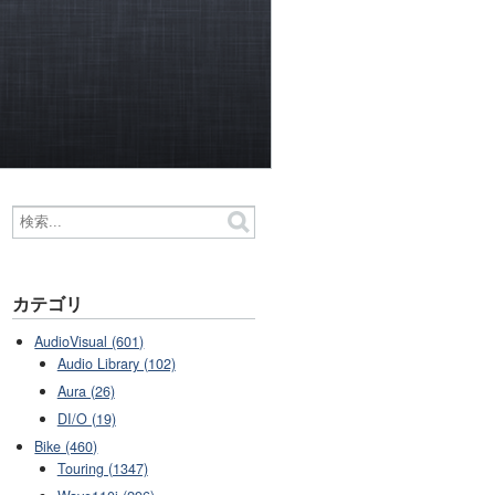
カテゴリ
AudioVisual (601)
Audio Library (102)
Aura (26)
DI/O (19)
Bike (460)
Touring (1347)