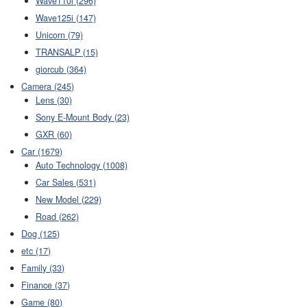
Wave110i (296)
Wave125i (147)
Unicorn (79)
TRANSALP (15)
giorcub (364)
Camera (245)
Lens (30)
Sony E-Mount Body (23)
GXR (60)
Car (1679)
Auto Technology (1008)
Car Sales (531)
New Model (229)
Road (262)
Dog (125)
etc (17)
Family (33)
Finance (37)
Game (80)