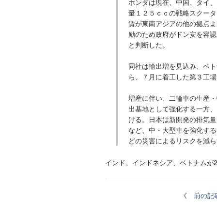
ホンダは現在、中国、タイ、
量１２５ｃｃの戦略スクータ
賃が東南アジアの他の拠点よ
励のため政府がドン安を容認
と判断した。
同社は輸出増を見込み、ベト
ら、７月に着工した第３工場
増産に伴い、二輪車の生産・
出基地として強化する一方、
ける。日本は新開発の排気量
など、中・大型車を強化する
どの災害によるリスクを減ら
インド、インドネシア、ベトナムが
《
前の記