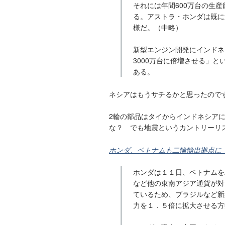
それには年間600万台の生
る。アストラ・ホンダは既に
様だ。（中略）
新型エンジン開発にインドネ
3000万台に倍増させる」
ある。
ネシアはもうサチるかと思ったのです
2輪の部品はタイからインドネシア
な？ でも地震というカントリーリ
ホンダ、ベトナムも二輪輸出拠点に ヤ
ホンダは１１日、ベトナムを
など他の東南アジア通貨が対
ているため、ブラジルなど新
力を１．５倍に拡大させる方