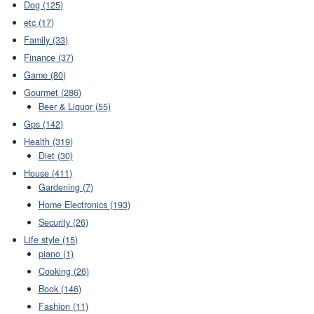
Dog (125)
etc (17)
Family (33)
Finance (37)
Game (80)
Gourmet (286)
Beer & Liquor (55)
Gps (142)
Health (319)
Diet (30)
House (411)
Gardening (7)
Home Electronics (193)
Security (26)
Life style (15)
piano (1)
Cooking (26)
Book (146)
Fashion (11)