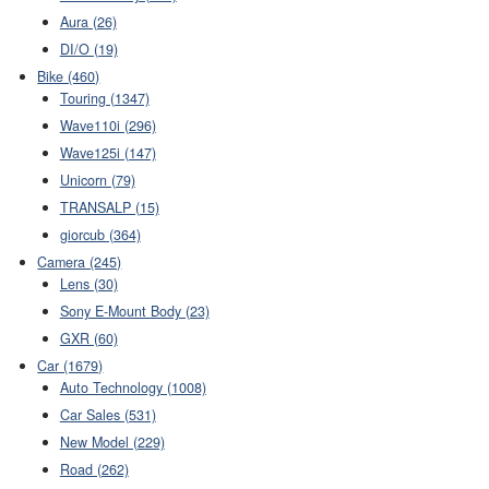
Aura (26)
DI/O (19)
Bike (460)
Touring (1347)
Wave110i (296)
Wave125i (147)
Unicorn (79)
TRANSALP (15)
giorcub (364)
Camera (245)
Lens (30)
Sony E-Mount Body (23)
GXR (60)
Car (1679)
Auto Technology (1008)
Car Sales (531)
New Model (229)
Road (262)