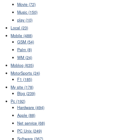
Movie (72)
Music (150)
play (10)
Local (23)
Mobile (488)
GSM (54)
Palm (8)
WM (24)
Moblog (635)
MotorSports (24)
F1 (185)
My site (178)
Blog (239)
Pc (192)
Hardware (494)
Apple (88)
Net service (68)
PC Unix (249)
Software (367)