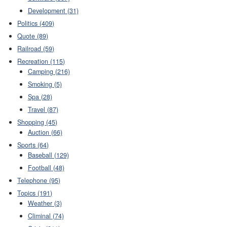
Development (31)
Politics (409)
Quote (89)
Railroad (59)
Recreation (115)
Camping (216)
Smoking (5)
Spa (28)
Travel (87)
Shopping (45)
Auction (66)
Sports (64)
Baseball (129)
Football (48)
Telephone (95)
Topics (191)
Weather (3)
Climinal (74)