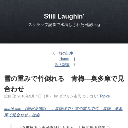
Still Laughin'
スクラップ記事で水増しされた日記blog
《
前の記事
｜
Home
｜
次の記事
》
雪の重みで竹倒れる 青梅―奥多摩で見
合わせ
投稿日:
2010年2月 1日（月）
by
ダブリン市民
カテゴリ:
Topics
asahi.com（朝日新聞社）：青梅線でも雪の重みで竹 青梅―奥多
摩で見合わせ - 社会
ＪＲ東日本八王子支社によると、１日午後８時半ご