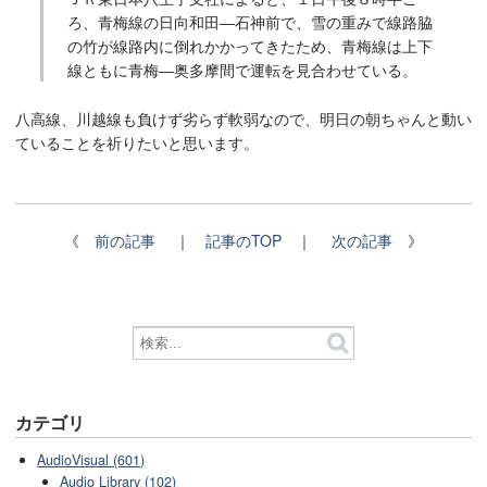
ろ、青梅線の日向和田―石神前で、雪の重みで線路脇
の竹が線路内に倒れかかってきたため、青梅線は上下
線ともに青梅―奥多摩間で運転を見合わせている。
八高線、川越線も負けず劣らず軟弱なので、明日の朝ちゃんと動い
ていることを祈りたいと思います。
《
前の記事
｜
記事のTOP
｜
次の記事
》
カテゴリ
AudioVisual (601)
Audio Library (102)