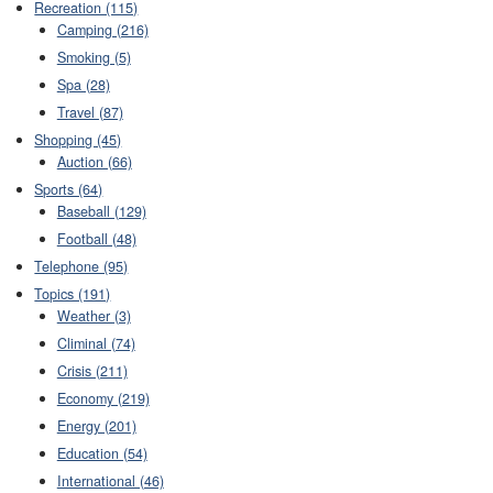
Recreation (115)
Camping (216)
Smoking (5)
Spa (28)
Travel (87)
Shopping (45)
Auction (66)
Sports (64)
Baseball (129)
Football (48)
Telephone (95)
Topics (191)
Weather (3)
Climinal (74)
Crisis (211)
Economy (219)
Energy (201)
Education (54)
International (46)