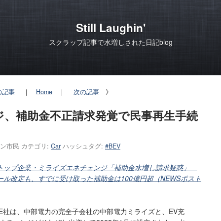
Still Laughin'
スクラップ記事で水増しされた日記blog
の記事
｜
Home
｜
次の記事
》
ジ、補助金不正請求発覚で民事再生手続
ン市民
カテゴリ:
Car
ハッシュタグ:
#BEV
充電トップ企業・ミライズエネチェンジ「補助金水増し請求疑惑」
ル改定も、すでに受け取った補助金は100億円超（NEWSポスト
E社は、中部電力の完全子会社の中部電力ミライズと、EV充