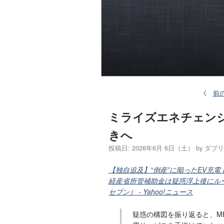
《
前
ミライズエネチェン
きへ
投稿日:
2026年6月 6日（土）
by
ダブリ
【独自追及】“倒産”に陥ったEV
経産省所管補助金は疑惑浮上後にルー
セブン） - Yahoo!ニュース
疑惑の構図を振り返ると、M