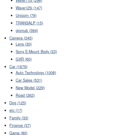
Wave110i (296)
Wave125i (147)
Unicorn (79)
TRANSALP (15)
giorcub (364)
Camera (245)
Lens (30)
Sony E-Mount Body (23)
GXR (60)
Car (1679)
Auto Technology (1008)
Car Sales (531)
New Model (229)
Road (262)
Dog (125)
etc (17)
Family (33)
Finance (37)
Game (80)