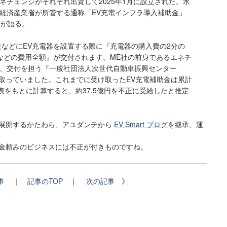
ネチェンジがそれぞれ出資して2025年1月に設立された。水
経済産業省が所管する通称「EV充電インフラ導入補助金」
氏が語る。
設などにEV充電器を設置する際に『充電器の購入費の2分の
などの費用全額』が交付されます。ME社の前身であるエネチ
、交付を担う『一般社団法人次世代自動車振興センター
け取っていました。これまでに受け取ったEV充電補助金は累計
表をもとに計算すると、約37.5億円を不正に受給したと推定
を展開するかたわら、アユダンテから
EV Smart ブログ
を継承、運
助金頼みのビジネスには不正が付きものですね。
事
｜
記事のTOP
｜
次の記事
》