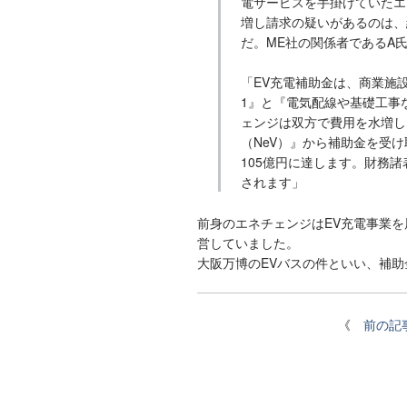
電サービスを手掛けていたエ
増し請求の疑いがあるのは、
だ。ME社の関係者であるA
「EV充電補助金は、商業施
1』と『電気配線や基礎工事
ェンジは双方で費用を水増し
（NeV）』から補助金を受
105億円に達します。財務諸
されます」
前身のエネチェンジはEV充電事業
営していました。
大阪万博のEVバスの件といい、補
《
前の記