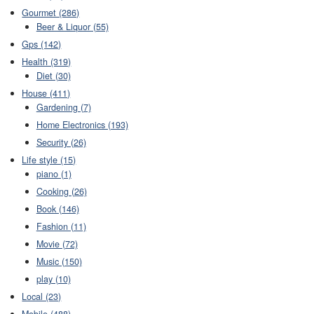
Gourmet (286)
Beer & Liquor (55)
Gps (142)
Health (319)
Diet (30)
House (411)
Gardening (7)
Home Electronics (193)
Security (26)
Life style (15)
piano (1)
Cooking (26)
Book (146)
Fashion (11)
Movie (72)
Music (150)
play (10)
Local (23)
Mobile (488)