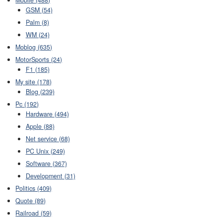
GSM (54)
Palm (8)
WM (24)
Moblog (635)
MotorSports (24)
F1 (185)
My site (178)
Blog (239)
Pc (192)
Hardware (494)
Apple (88)
Net service (68)
PC Unix (249)
Software (367)
Development (31)
Politics (409)
Quote (89)
Railroad (59)