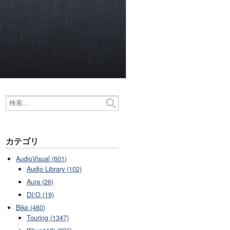
カテゴリ
AudioVisual (601)
Audio Library (102)
Aura (26)
DI/O (19)
Bike (460)
Touring (1347)