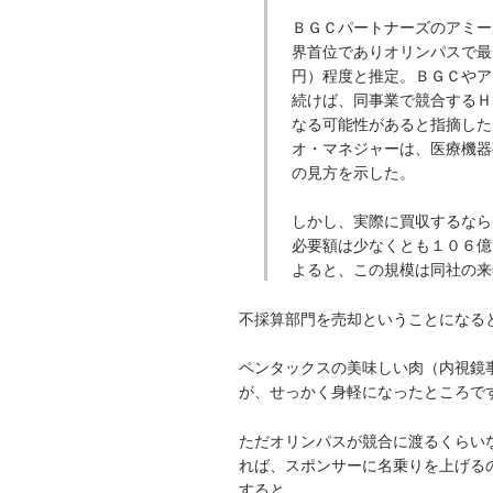
ＢＧＣパートナーズのアミー
界首位でありオリンパスで最
円）程度と推定。ＢＧＣやア
続けば、同事業で競合するＨ
なる可能性があると指摘した
オ・マネジャーは、医療機器
の見方を示した。
しかし、実際に買収するなら
必要額は少なくとも１０６億
よると、この規模は同社の来
不採算部門を売却ということになる
ペンタックスの美味しい肉（内視鏡事
が、せっかく身軽になったところで
ただオリンパスが競合に渡るくらい
れば、スポンサーに名乗りを上げる
すると。