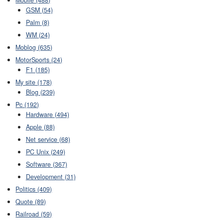
GSM (54)
Palm (8)
WM (24)
Moblog (635)
MotorSports (24)
F1 (185)
My site (178)
Blog (239)
Pc (192)
Hardware (494)
Apple (88)
Net service (68)
PC Unix (249)
Software (367)
Development (31)
Politics (409)
Quote (89)
Railroad (59)