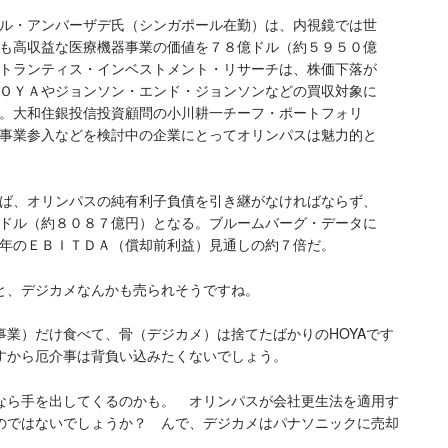
ル・アンバーザデ氏（シンガポール在勤）は、内視鏡では世
も高収益な医療機器事業の価値を７８億ドル（約５９５０億
トランティス・インベストメント・リサーチは、株価下落が
ＯＹＡやジョンソン・エンド・ジョンソンなどの買収対象に
。大和住銀投信投資顧問の小川耕一チーフ・ポートフォリ
事業参入などを検討中の企業にとってオリンパスは魅力的と
ば、オリンパスの純有利子負債を引き継がなければならず、
ドル（約８０８７億円）となる。ブルームバーグ・データに
年のＥＢＩＴＤＡ（償却前利益）見通しの約７倍だ。
と、デジカメなんかも売られそうですね。
業）だけ食べて、骨（デジカメ）は捨てたばかりのHOYAです
すから厄介事は背負い込みたくないでしょう。
なら手を出してくるのかも。 オリンパスが会社更生法を適用す
のではないでしょうか？ んで、デジカメはパナソニックに売却