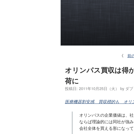
《
前
オリンパス買収は得
荷に
投稿日:
2011年10月25日（火）
by
ダブ
医療機器割安感 買収標的も オリンパス
オリンパスの企業価値は、社
ならば理論的には同社が強み
会社全体を買える形になって