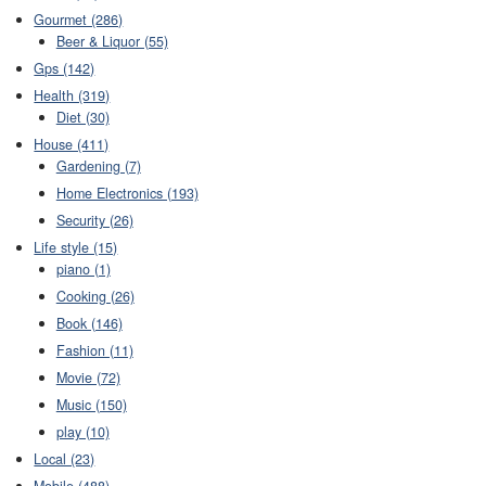
Gourmet (286)
Beer & Liquor (55)
Gps (142)
Health (319)
Diet (30)
House (411)
Gardening (7)
Home Electronics (193)
Security (26)
Life style (15)
piano (1)
Cooking (26)
Book (146)
Fashion (11)
Movie (72)
Music (150)
play (10)
Local (23)
Mobile (488)