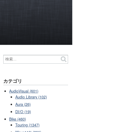
カテゴリ
AudioVisual (601)
Audio Library (102)
Aura (26)
DI/O (19)
Bike (460)
Touring (1347)