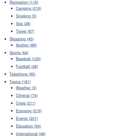
Recreation (115)
Camping (216)
Smoking (5)
Spa (28)
Travel (87)
Shopping (45)
Auction (66)
Sports (64)
Baseball (129)
Football (48)
Telephone (95)
Topics (191)
Weather (3)
Climinal (74)
Crisis (211)
Economy (219)
Energy (201)
Education (54)
International (46)