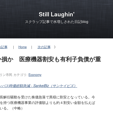
Still Laughin'
スクラップ記事で水増しされた日記blog
の記事
｜
Home
｜
次の記事
》
か損か 医療機器割安も有利子負債が重
リン市民
カテゴリ:
Economy
時価総額急減 - SankeiBiz（サンケイビズ）
長解任騒動を受けた株価急落で異様に割安となっている。今
を持つ医療機器事業の評価額よりも約４割安い金額を払えば
いる。（中略）