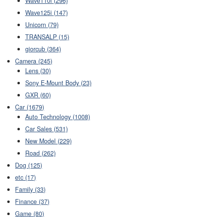
Wave110i (296)
Wave125i (147)
Unicorn (79)
TRANSALP (15)
giorcub (364)
Camera (245)
Lens (30)
Sony E-Mount Body (23)
GXR (60)
Car (1679)
Auto Technology (1008)
Car Sales (531)
New Model (229)
Road (262)
Dog (125)
etc (17)
Family (33)
Finance (37)
Game (80)