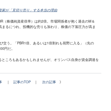
資家が「見切り売り」する本当の理由
BR（株価純資産倍率）は約2倍。市場関係者が抱く過去のM＆
高まるにつれ、投機的な売りも加わり、株価の下落圧力が高ま
び交う。「PBR1倍、あるいは1倍割れも視野に入る」（先の
00円だ。
るところもあるかもしれませんが、オリンパス自身が資金調達を
。
事
｜
記事のTOP
｜
次の記事
》