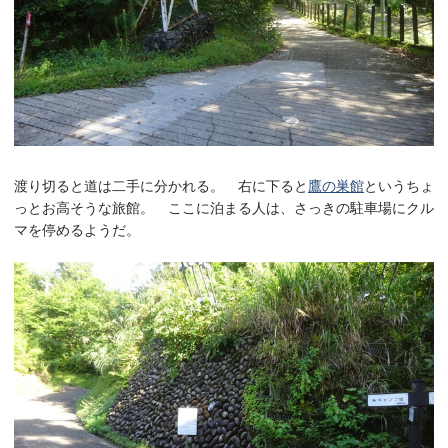
渡り切ると道は二手に分かれる。 右に下ると
鷹の巣館
というちょ
っとお高そうな旅館。 ここに泊まる人は、さっきの駐車場にクル
マを停めるようだ。