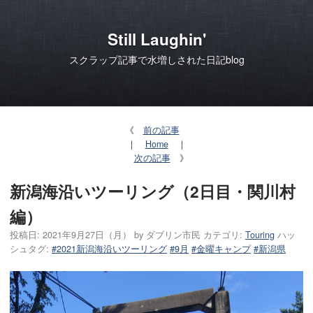
Still Laughin'
スクラップ記事で水増しされた日記blog
《
前の記事
｜
Home
｜
次の記事
》
新潟海沿いツーリング（2日目・関川村
編）
投稿日:
2021年9月27日（月）
by
ダブリン市民
カテゴリ:
Touring
ハッ
シュタグ:
#2021新潟海沿いツーリング
#9月
#金曜キャンプ
#新潟県