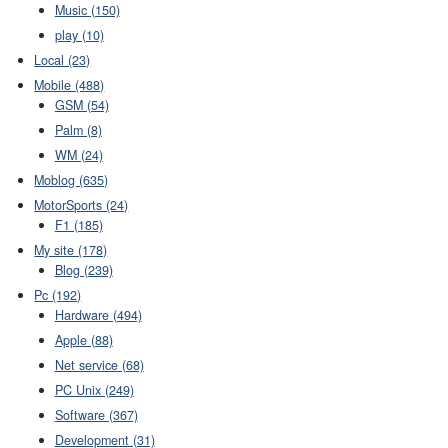
Music (150)
play (10)
Local (23)
Mobile (488)
GSM (54)
Palm (8)
WM (24)
Moblog (635)
MotorSports (24)
F1 (185)
My site (178)
Blog (239)
Pc (192)
Hardware (494)
Apple (88)
Net service (68)
PC Unix (249)
Software (367)
Development (31)