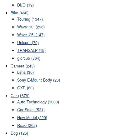
DI/O (19)
Bike (460)
Touring (1347)
Wave110i (296)
Wave125i (147)
Unicorn (79)
TRANSALP (15)
giorcub (364)
Camera (245)
Lens (30)
Sony E-Mount Body (23)
GXR (60)
Car (1679)
Auto Technology (1008)
Car Sales (531)
New Model (229)
Road (262)
Dog (125)