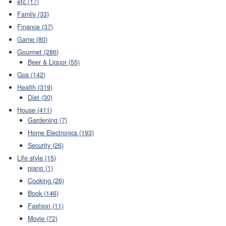
etc (17)
Family (33)
Finance (37)
Game (80)
Gourmet (286)
Beer & Liquor (55)
Gps (142)
Health (319)
Diet (30)
House (411)
Gardening (7)
Home Electronics (193)
Security (26)
Life style (15)
piano (1)
Cooking (26)
Book (146)
Fashion (11)
Movie (72)