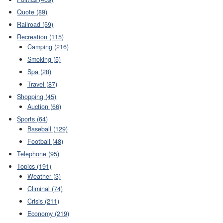
Quote (89)
Railroad (59)
Recreation (115)
Camping (216)
Smoking (5)
Spa (28)
Travel (87)
Shopping (45)
Auction (66)
Sports (64)
Baseball (129)
Football (48)
Telephone (95)
Topics (191)
Weather (3)
Climinal (74)
Crisis (211)
Economy (219)