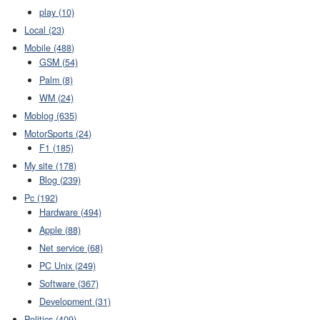
play (10)
Local (23)
Mobile (488)
GSM (54)
Palm (8)
WM (24)
Moblog (635)
MotorSports (24)
F1 (185)
My site (178)
Blog (239)
Pc (192)
Hardware (494)
Apple (88)
Net service (68)
PC Unix (249)
Software (367)
Development (31)
Politics (409)