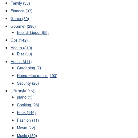
Family (33)
Finance (37)
Game (80)
Gourmet (286)
Beer & Liquor (55)
Gps (142)
Health (319)
Diet (30)
House (411)
Gardening (7)
Home Electronics (193)
Security (26)
Life style (15)
piano (1)
Cooking (26)
Book (146)
Fashion (11)
Movie (72)
Music (150)