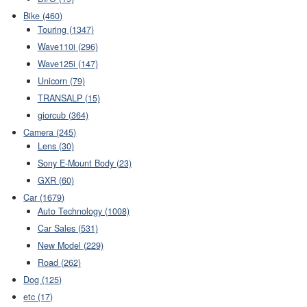
Bike (460)
Touring (1347)
Wave110i (296)
Wave125i (147)
Unicorn (79)
TRANSALP (15)
giorcub (364)
Camera (245)
Lens (30)
Sony E-Mount Body (23)
GXR (60)
Car (1679)
Auto Technology (1008)
Car Sales (531)
New Model (229)
Road (262)
Dog (125)
etc (17)