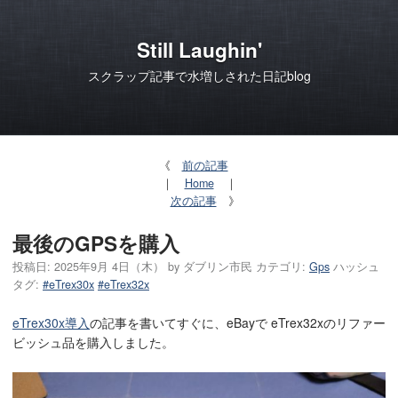
Still Laughin'
スクラップ記事で水増しされた日記blog
《
前の記事
｜
Home
｜
次の記事
》
最後のGPSを購入
投稿日:
2025年9月 4日（木）
by
ダブリン市民
カテゴリ:
Gps
ハッシュ
タグ:
#eTrex30x
#eTrex32x
eTrex30x導入
の記事を書いてすぐに、eBayで eTrex32xのリファー
ビッシュ品を購入しました。