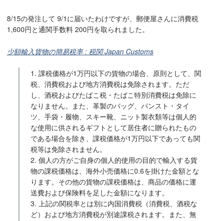
8/15の発注して 9/1に届いたわけですが、郵便屋さんに消費税
1,600円と通関手数料 200円を取られました。
少額輸入貨物の簡易税率 : 税関 Japan Customs
1. 課税価格が1万円以下の貨物の場合、原則として、関
税、消費税および地方消費税は免除されます。ただ
し、酒税およびたばこ税・たばこ特別消費税は免除に
なりません。また、革製のバッグ、パンスト・タイ
ツ、手袋・履物、スキー靴、ニット製衣類等は個人的
な使用に供されるギフトとして居住者に贈られたもの
である場合を除き、課税価格が1万円以下であっても関
税等は免除されません。
2. 個人の方がご自身の個人的使用の目的で輸入する貨
物の課税価格は、海外小売価格に0.6を掛けた金額とな
ります。その他の貨物の課税価格は、商品の価格に運
送費および保険料を足した金額になります。
3. 上記の関税率とは別に内国消費税（消費税、酒税な
ど）および地方消費税が別途課税されます。また、無