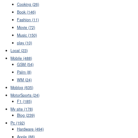
Cooking (26)
Book (146)
Fashion (11)
Movie (72)
Music (150)
play (10)
Local (23)
Mobile (488)
GSM (54)
Palm (8)
WM (24)
Moblog (635)
MotorSports (24)
F1 (185)
My site (178)
Blog (239)
Pc (192)
Hardware (494)
Apple (88)