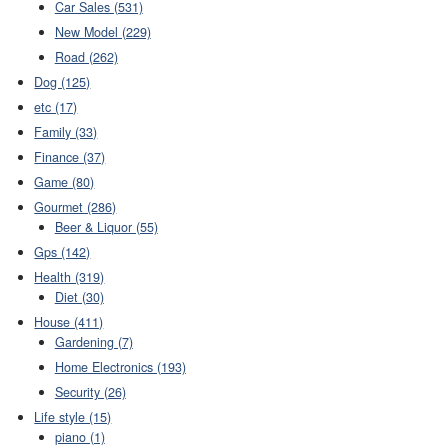
Car Sales (531)
New Model (229)
Road (262)
Dog (125)
etc (17)
Family (33)
Finance (37)
Game (80)
Gourmet (286)
Beer & Liquor (55)
Gps (142)
Health (319)
Diet (30)
House (411)
Gardening (7)
Home Electronics (193)
Security (26)
Life style (15)
piano (1)