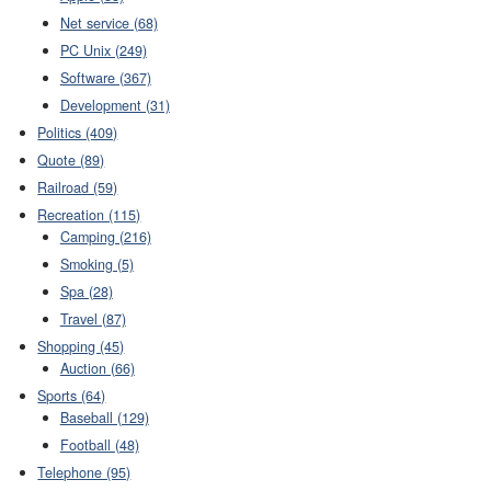
Net service (68)
PC Unix (249)
Software (367)
Development (31)
Politics (409)
Quote (89)
Railroad (59)
Recreation (115)
Camping (216)
Smoking (5)
Spa (28)
Travel (87)
Shopping (45)
Auction (66)
Sports (64)
Baseball (129)
Football (48)
Telephone (95)