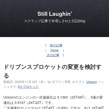
Still Laughin'
スクラップ記事で水増しされた日記blog
《
前の記事
｜
Home
｜
次の記事
》
ドリブンスプロケットの変更を検討す
る
投稿日:
2025年11月 6日（木）
by
ダブリン市民
カテゴリ:
Unicorn
ハッ
シュタグ:
#スプロケット
Unicornのエンジンの一次減速比は 3.1363（22T:69T）、5速の変
速比は 0.9167（24T:22T）です。
二次減速比がノーマルは 15T:45T（3.000）ですが、今は 16T:45T