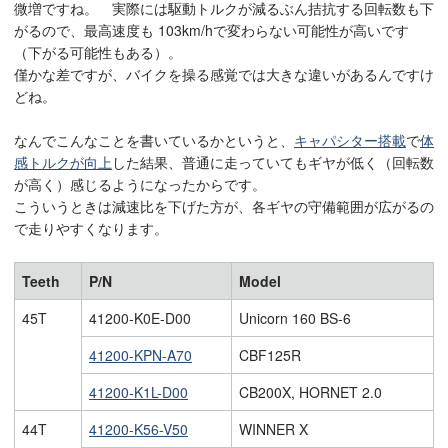
微増ですね。 実際には駆動トルクが減るぶん拮抗する回転数も下
がるので、最高速度も 103km/hで変わらない可能性が高いです
（下がる可能性もある）。
僅かな差ですが、バイクを操る感覚では大きな違いがあるんですけ
どね。
なんでこんなことを書いているかというと、
キャパシター搭載
で
体
感トルクが向上
した結果、普通に走っていてもギヤが低く（回転数
が高く）感じるようになったからです。
こういうときは減速比を下げた方が、各ギヤの守備範囲が広がるの
で走りやすくなります。
Teeth
P/N
Model
45T
41200-K0E-D00
Unicorn 160 BS-6
41200-KPN-A70
CBF125R
41200-K1L-D00
CB200X, HORNET 2.0
44T
41200-K56-V50
WINNER X