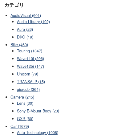
カテゴリ
AudioVisual (601)
Audio Library (102)
Aura (26)
DI/O (19)
Bike (460)
Touring (1347)
Wave110i (296)
Wave125i (147)
Unicorn (79)
TRANSALP (15)
giorcub (364)
Camera (245)
Lens (30)
Sony E-Mount Body (23)
GXR (60)
Car (1679)
Auto Technology (1008)