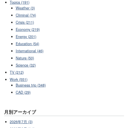
Topics (191)
Weather (3)
Climinal (74)
Crisis (211)
Economy (219)
Energy (201)
Education (54)
International (46)
Nature (50)
Science (32)
TV (212)
Work (551)
Business trip (348)
CAD (29)
月別アーカイブ
2026年7月 (3)